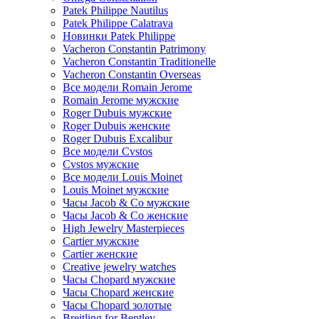
Patek Philippe Nautilus
Patek Philippe Calatrava
Новинки Patek Philippe
Vacheron Constantin Patrimony
Vacheron Constantin Traditionelle
Vacheron Constantin Overseas
Все модели Romain Jerome
Romain Jerome мужские
Roger Dubuis мужские
Roger Dubuis женские
Roger Dubuis Excalibur
Все модели Cvstos
Cvstos мужские
Все модели Louis Moinet
Louis Moinet мужские
Часы Jacob & Co мужские
Часы Jacob & Co женские
High Jewelry Masterpieces
Cartier мужские
Cartier женские
Creative jewelry watches
Часы Chopard мужские
Часы Сhopard женские
Часы Сhopard золотые
Breitling for Bentley