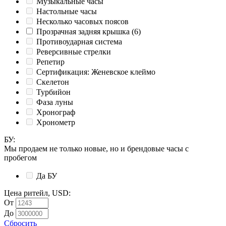
Музыкальные часы
Настольные часы
Несколько часовых поясов
Прозрачная задняя крышка
(6)
Противоударная система
Реверсивные стрелки
Репетир
Сертификация: Женевское клеймо
Скелетон
Турбийон
Фаза луны
Хронограф
Хронометр
БУ
:
Мы продаем не только новые, но и брендовые часы с
пробегом
Да
БУ
Цена ритейл, USD
:
От
До
Сбросить