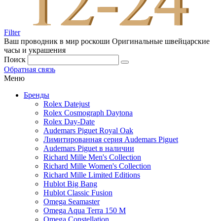
Filter
Ваш проводник в мир роскоши
Оригинальные швейцарские
часы и украшения
Поиск
Обратная связь
Меню
Бренды
Rolex Datejust
Rolex Cosmograph Daytona
Rolex Day-Date
Audemars Piguet Royal Oak
Лимитированная серия Audemars Piguet
Audemars Piguet в наличии
Richard Mille Men's Collection
Richard Mille Women's Collection
Richard Mille Limited Editions
Hublot Big Bang
Hublot Classic Fusion
Omega Seamaster
Omega Aqua Terra 150 M
Omega Constellation