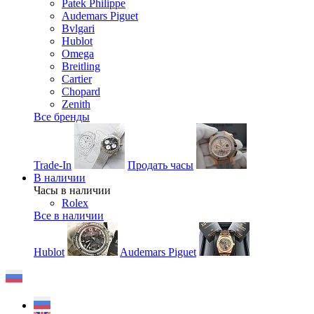
Patek Philippe
Audemars Piguet
Bvlgari
Hublot
Omega
Breitling
Cartier
Chopard
Zenith
Все бренды
Trade-In
Продать часы
В наличии
Часы в наличии
Rolex
Все в наличии
Hublot
Audemars Piguet