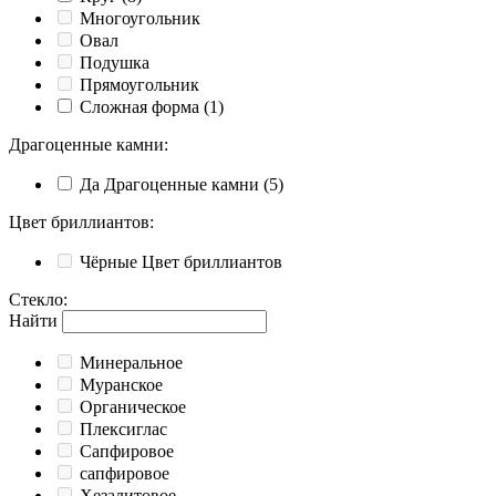
Многоугольник
Овал
Подушка
Прямоугольник
Сложная форма
(1)
Драгоценные камни
:
Да
Драгоценные камни
(5)
Цвет бриллиантов
:
Чёрные
Цвет бриллиантов
Стекло
:
Найти
Минеральное
Муранское
Органическое
Плексиглас
Сапфировое
сапфировое
Хезалитовое