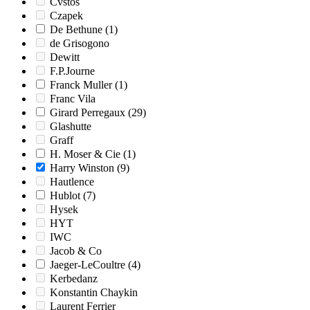
Cvstos
Czapek
De Bethune
(1)
de Grisogono
Dewitt
F.P.Journe
Franck Muller
(1)
Franc Vila
Girard Perregaux
(29)
Glashutte
Graff
H. Moser & Cie
(1)
Harry Winston
(9)
Hautlence
Hublot
(7)
Hysek
HYT
IWC
Jacob & Co
Jaeger-LeCoultre
(4)
Kerbedanz
Konstantin Chaykin
Laurent Ferrier