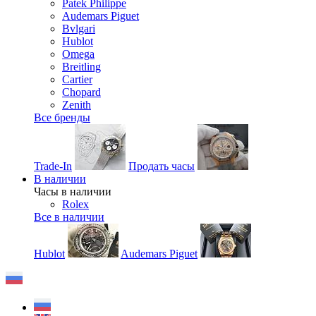
Patek Philippe
Audemars Piguet
Bvlgari
Hublot
Omega
Breitling
Cartier
Chopard
Zenith
Все бренды
Trade-In
Продать часы
В наличии
Часы в наличии
Rolex
Все в наличии
Hublot
Audemars Piguet