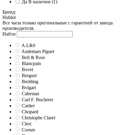
Да
В наличии
(1)
Бренд
:
Hublot
Все часы только оригинальные с гарантией от завода
производителя.
Найти
A.L&S
Audemars Piguet
Bell & Ross
Blancpain
Bovet
Breguet
Breitling
Bvlgari
Cabestan
Carl F. Bucherer
Cartier
Chopard
Christophe Claret
Clerc
Corum