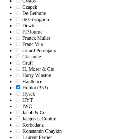
Cvstos
Czapek
De Bethune
de Grisogono
Dewitt
F.P.Journe
Franck Muller
Franc Vila
Girard Perregaux
Glashutte
Graff
H. Moser & Cie
Harry Winston
Hautlence
Hublot
(353)
Hysek
HYT
IWC
Jacob & Co
Jaeger-LeCoultre
Kerbedanz
Konstantin Chaykin
Laurent Ferrier