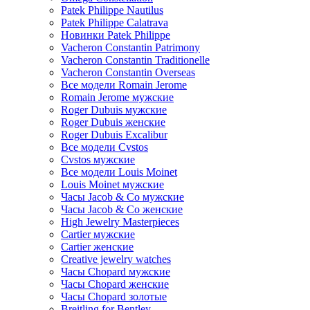
Patek Philippe Nautilus
Patek Philippe Calatrava
Новинки Patek Philippe
Vacheron Constantin Patrimony
Vacheron Constantin Traditionelle
Vacheron Constantin Overseas
Все модели Romain Jerome
Romain Jerome мужские
Roger Dubuis мужские
Roger Dubuis женские
Roger Dubuis Excalibur
Все модели Cvstos
Cvstos мужские
Все модели Louis Moinet
Louis Moinet мужские
Часы Jacob & Co мужские
Часы Jacob & Co женские
High Jewelry Masterpieces
Cartier мужские
Cartier женские
Creative jewelry watches
Часы Chopard мужские
Часы Сhopard женские
Часы Сhopard золотые
Breitling for Bentley