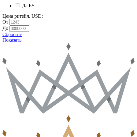
Да
БУ
Цена ритейл, USD
:
От
До
Сбросить
Показать