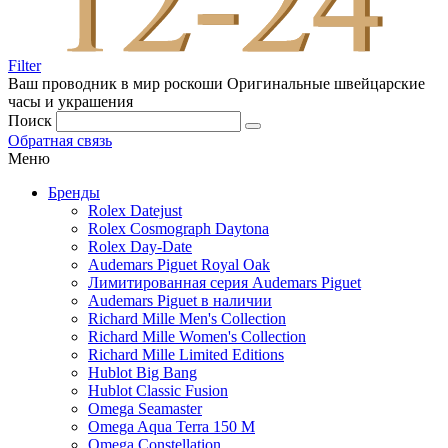
Filter
Ваш проводник в мир роскоши
Оригинальные швейцарские
часы и украшения
Поиск
Обратная связь
Меню
Бренды
Rolex Datejust
Rolex Cosmograph Daytona
Rolex Day-Date
Audemars Piguet Royal Oak
Лимитированная серия Audemars Piguet
Audemars Piguet в наличии
Richard Mille Men's Collection
Richard Mille Women's Collection
Richard Mille Limited Editions
Hublot Big Bang
Hublot Classic Fusion
Omega Seamaster
Omega Aqua Terra 150 M
Omega Constellation