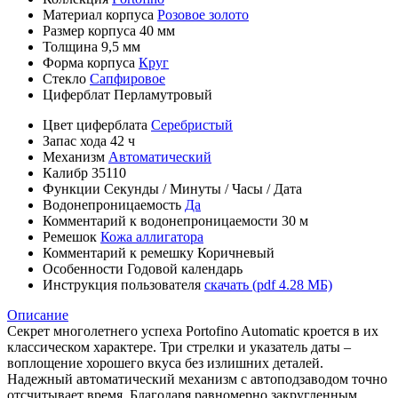
Материал корпуса
Розовое золото
Размер корпуса
40 мм
Толщина
9,5 мм
Форма корпуса
Круг
Стекло
Сапфировое
Циферблат
Перламутровый
Цвет циферблата
Серебристый
Запас хода
42 ч
Механизм
Автоматический
Калибр
35110
Функции
Секунды
/
Минуты
/
Часы
/
Дата
Водонепроницаемость
Да
Комментарий к водонепроницаемости
30 м
Ремешок
Кожа аллигатора
Комментарий к ремешку
Коричневый
Особенности
Годовой календарь
Инструкция пользователя
скачать (pdf 4.28 МБ)
Описание
Секрет многолетнего успеха Portofino Automatic кроется в их
классическом характере. Три стрелки и указатель даты –
воплощение хорошего вкуса без излишних деталей.
Надежный автоматический механизм с автоподзаводом точно
отсчитывает время. Благодаря равномерно закругленным