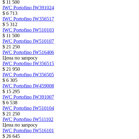
$ 11 500
IWC
Portofino
IW391024
$ 6 713
IWC
Portofino
IW356517
$ 5 312
IWC
Portofino
IW510103
$ 11 500
IWC
Portofino
IW510107
$ 21 250
IWC
Portofino
IW516406
Цена по запросу
IWC
Portofino
IW356515
$ 21 950
IWC
Portofino
IW356505
$ 6 305
IWC
Portofino
IW459008
$ 15 295
IWC
Portofino
IW391007
$ 6 538
IWC
Portofino
IW510104
$ 21 250
IWC
Portofino
IW511102
Цена по запросу
IWC
Portofino
IW516101
$ 26 645