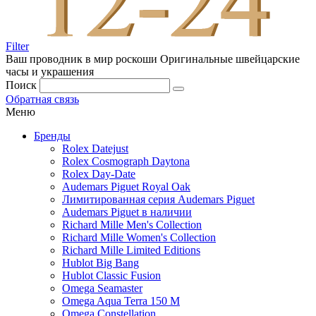
Filter
Ваш проводник в мир роскоши
Оригинальные швейцарские
часы и украшения
Поиск
Обратная связь
Меню
Бренды
Rolex Datejust
Rolex Cosmograph Daytona
Rolex Day-Date
Audemars Piguet Royal Oak
Лимитированная серия Audemars Piguet
Audemars Piguet в наличии
Richard Mille Men's Collection
Richard Mille Women's Collection
Richard Mille Limited Editions
Hublot Big Bang
Hublot Classic Fusion
Omega Seamaster
Omega Aqua Terra 150 M
Omega Constellation