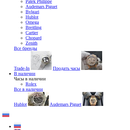
Patek Philippe
Audemars Piguet
Bvlgari
Hublot
Omega
Breitling
Cartier
Chopard
Zenith
Все бренды
Trade-In
Продать часы
В наличии
Часы в наличии
Rolex
Все в наличии
Hublot
Audemars Piguet