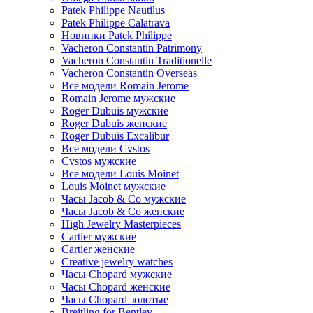
Patek Philippe Nautilus
Patek Philippe Calatrava
Новинки Patek Philippe
Vacheron Constantin Patrimony
Vacheron Constantin Traditionelle
Vacheron Constantin Overseas
Все модели Romain Jerome
Romain Jerome мужские
Roger Dubuis мужские
Roger Dubuis женские
Roger Dubuis Excalibur
Все модели Cvstos
Cvstos мужские
Все модели Louis Moinet
Louis Moinet мужские
Часы Jacob & Co мужские
Часы Jacob & Co женские
High Jewelry Masterpieces
Cartier мужские
Cartier женские
Creative jewelry watches
Часы Chopard мужские
Часы Сhopard женские
Часы Сhopard золотые
Breitling for Bentley