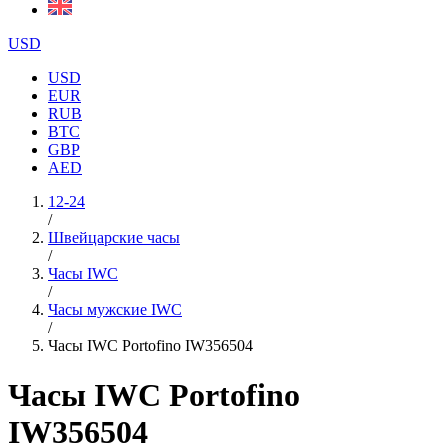
USD
USD
EUR
RUB
BTC
GBP
AED
12-24
/
Швейцарские часы
/
Часы IWC
/
Часы мужские IWC
/
Часы IWC Portofino IW356504
Часы IWC Portofino
IW356504