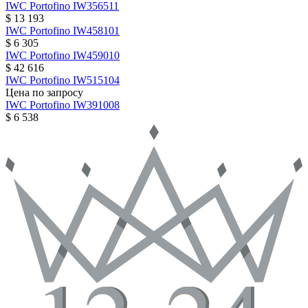
IWC
Portofino
IW356511
$ 13 193
IWC
Portofino
IW458101
$ 6 305
IWC
Portofino
IW459010
$ 42 616
IWC
Portofino
IW515104
Цена по запросу
IWC
Portofino
IW391008
$ 6 538