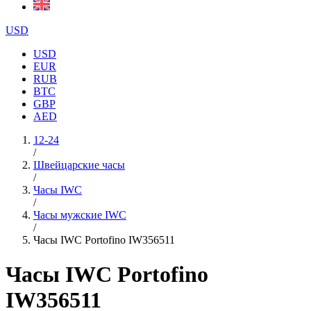
USD
USD
EUR
RUB
BTC
GBP
AED
12-24
/
Швейцарские часы
/
Часы IWC
/
Часы мужские IWC
/
Часы IWC Portofino IW356511
Часы IWC Portofino
IW356511