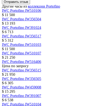
Отправить отзыв
Другие часы из
коллекции Portofino
IWC
Portofino
IW510106
$ 11 500
IWC
Portofino
IW356504
$ 13 193
IWC
Portofino
IW391024
$ 6 713
IWC
Portofino
IW356517
$ 5 312
IWC
Portofino
IW510103
$ 11 500
IWC
Portofino
IW510107
$ 21 250
IWC
Portofino
IW516406
Цена по запросу
IWC
Portofino
IW356515
$ 21 950
IWC
Portofino
IW356505
$ 6 305
IWC
Portofino
IW459008
$ 15 295
IWC
Portofino
IW391007
$ 6 538
IWC
Portofino
IW510104