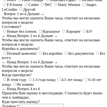
F.P.Journe
Cartier
IWC
Harry Winston
Jaeger-
LeCoultre
Другой
Вопрос 1 из 4
Дальше →
Чтобы мы могли оценить Ваши часы, ответьте на несколько
вопросов о модели
Состояние?
Новые без пленок
Идеальное
Хорошее
Б/У
← Назад
Вопрос 2 из 4
Дальше →
Чтобы мы могли оценить Ваши часы, ответьте на несколько
вопросов о модели
Коробка и документы?
Полный комплект
Без коробки
Без документов
Без
всего
← Назад
Вопрос 3 из 4
Дальше →
Чтобы мы могли оценить Ваши часы, ответьте на несколько
вопросов о модели
Когда приобрели?
В этом году
1-3 года назад
4-5 лет назад
6-10 лет
назад
Не помню
← Назад
Вопрос 4 из 4
Пришлём Вам оценку в мессенджере. Стоимость будет выше,
чем в ломбардах.
Куда прислать оценку?
Телефон *