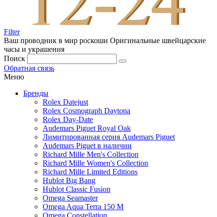
Filter
Ваш проводник в мир роскоши
Оригинальные швейцарские
часы и украшения
Поиск
Обратная связь
Меню
Бренды
Rolex Datejust
Rolex Cosmograph Daytona
Rolex Day-Date
Audemars Piguet Royal Oak
Лимитированная серия Audemars Piguet
Audemars Piguet в наличии
Richard Mille Men's Collection
Richard Mille Women's Collection
Richard Mille Limited Editions
Hublot Big Bang
Hublot Classic Fusion
Omega Seamaster
Omega Aqua Terra 150 M
Omega Constellation