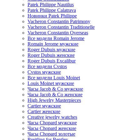
Patek Philippe Nautilus
Patek Philippe Calatrava
Новинки Patek Philippe
Vacheron Constantin Patrimony
Vacheron Constantin Traditionelle
Vacheron Constantin Overseas
Все модели Romain Jerome
Romain Jerome мужские
Roger Dubuis мужские
Roger Dubuis женские
Roger Dubuis Excalibur
Все модели Cvstos
Cvstos мужские
Все модели Louis Moinet
Louis Moinet мужские
Часы Jacob & Co мужские
Часы Jacob & Co женские
High Jewelry Masterpieces
Cartier мужские
Cartier женские
Creative jewelry watches
Часы Chopard мужские
Часы Сhopard женские
Часы Сhopard золотые
Breitling for Bentley