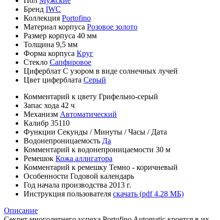
Пол
Мужские
Бренд
IWC
Коллекция
Portofino
Материал корпуса
Розовое золото
Размер корпуса
40 мм
Толщина
9,5 мм
Форма корпуса
Круг
Стекло
Сапфировое
Циферблат
С узором в виде солнечных лучей
Цвет циферблата
Серый
Комментарий к цвету
Грифельно-серый
Запас хода
42 ч
Механизм
Автоматический
Калибр
35110
Функции
Секунды
/
Минуты
/
Часы
/
Дата
Водонепроницаемость
Да
Комментарий к водонепроницаемости
30 м
Ремешок
Кожа аллигатора
Комментарий к ремешку
Темно - коричневый
Особенности
Годовой календарь
Год начала производства
2013 г.
Инструкция пользователя
скачать (pdf 4.28 МБ)
Описание
Секрет многолетнего успеха Portofino Automatic кроется в их