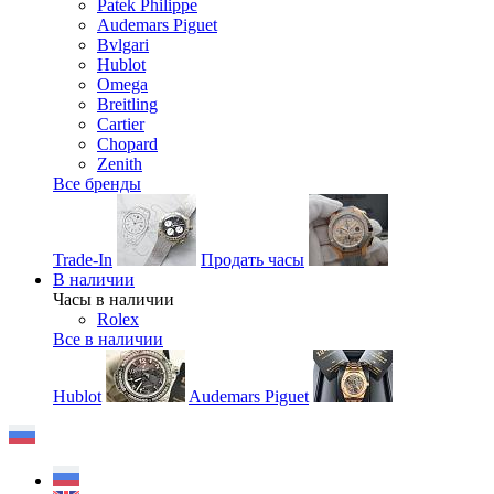
Patek Philippe
Audemars Piguet
Bvlgari
Hublot
Omega
Breitling
Cartier
Chopard
Zenith
Все бренды
Trade-In
Продать часы
В наличии
Часы в наличии
Rolex
Все в наличии
Hublot
Audemars Piguet