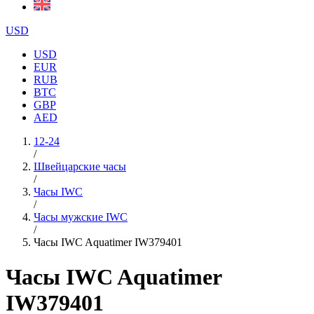
USD
USD
EUR
RUB
BTC
GBP
AED
12-24
/
Швейцарские часы
/
Часы IWC
/
Часы мужские IWC
/
Часы IWC Aquatimer IW379401
Часы IWC Aquatimer
IW379401