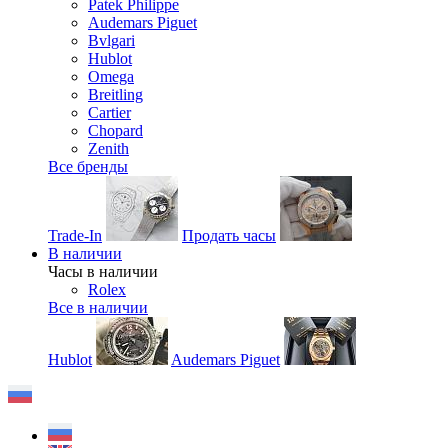
Patek Philippe
Audemars Piguet
Bvlgari
Hublot
Omega
Breitling
Cartier
Chopard
Zenith
Все бренды
Trade-In
Продать часы
В наличии
Часы в наличии
Rolex
Все в наличии
Hublot
Audemars Piguet