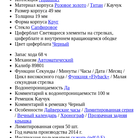
Материал корпуса
Розовое золото
/
Титан
/
Каучук
Размер корпуса
49 мм
Толщина
19 мм
Форма корпуса
Круг
Стекло
Сапфировое
Циферблат
Светящиеся элементы на стрелках,
циферблате и внутреннем вращающемся ободке
Цвет циферблата
Черный
Запас хода
68 ч
Механизм
Автоматический
Калибр
89801
Функции
Секунды
/
Минуты
/
Часы
/
Дата
/
Месяц
/
Цикл високосного года
/
Функция «Flyback»
/
Малая
секундная стрелка
Водонепроницаемость
Да
Комментарий к водонепроницаемости
100 м
Ремешок
Каучук
Комментарий к ремешку
Черный
Особенности
Дайверские часы
/
Лимитированная серия
/
Вечный календарь
/
Хронограф
/
Прозрачная задняя
крышка
Лимитированная серия
50 шт.
Год начала производства
2014 г.
Инструкция пользователя
скачать (pdf 0 Б)