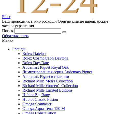
Filter
Ваш проводник в мир роскоши
Оригинальные швейцарские
часы и украшения
Поиск
Обратная связь
Меню
Бренды
Rolex Datejust
Rolex Cosmograph Daytona
Rolex Day-Date
Audemars Piguet Royal Oak
Лимитированная серия Audemars Piguet
Audemars Piguet в наличии
Richard Mille Men's Collection
Richard Mille Women's Collection
Richard Mille Limited Editions
Hublot Big Bang
Hublot Classic Fusion
Omega Seamaster
Omega Aqua Terra 150 M
Omega Constellation