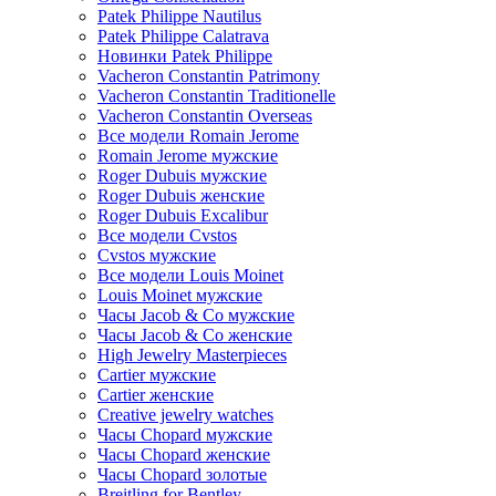
Patek Philippe Nautilus
Patek Philippe Calatrava
Новинки Patek Philippe
Vacheron Constantin Patrimony
Vacheron Constantin Traditionelle
Vacheron Constantin Overseas
Все модели Romain Jerome
Romain Jerome мужские
Roger Dubuis мужские
Roger Dubuis женские
Roger Dubuis Excalibur
Все модели Cvstos
Cvstos мужские
Все модели Louis Moinet
Louis Moinet мужские
Часы Jacob & Co мужские
Часы Jacob & Co женские
High Jewelry Masterpieces
Cartier мужские
Cartier женские
Creative jewelry watches
Часы Chopard мужские
Часы Сhopard женские
Часы Сhopard золотые
Breitling for Bentley