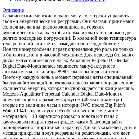
Описание
Галапагосские морские игуаны могут мастерски управлять
своими энергетическими ресурсами. Они часами принимают
солнечные ванны, расположившись на горячих
вулканических скалах, чтобы нормализовать теплообмен для
долгих подводных погружений. В холодной воде температура
тела рептилий снижается, замедляется и сердцебиение.
Понятие энергообмена играет определяющую роль не только
в биологии, но и в часовой механике. Для перевода большого
диска указателя месяца в часах Aquatimer Perpetual Calendar
Digital Date-Month запаса мощности мануфактурного
автоматического калибра 89801 было бы недостаточно.
Поэтому каждую ночь в момент перевода даты специальный
быстродействующий переключатель сохраняет определенное
количество энергии, которая высвобождается в конце месяца.
Модель Aquatimer Perpetual Calendar Digital Date-Month с
впечатляющим по размеру корпусом (49 мм в диаметре) –
вторые по величине часы в истории IWC после Big Pilot’s
Watch 1940 года выпуска. Необыкновенное сочетание
материалов – 18-каратного розового золота и титана с
каучуковым покрытием – придает часам благородный и
одновременно спортивный характер. Диски указателей даты и
месяца прикрыты полупрозрачными решеточками, что дает
возможность показать сложнейшую часовую механику во