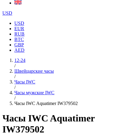
USD
USD
EUR
RUB
BTC
GBP
AED
12-24
/
Швейцарские часы
/
Часы IWC
/
Часы мужские IWC
/
Часы IWC Aquatimer IW379502
Часы IWC Aquatimer
IW379502