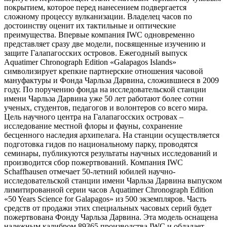
покрытием, которое перед нанесением подвергается
сложному процессу вулканизации. Владелец часов по
достоинству оценит их тактильные и оптические
преимущества. Впервые компания IWC одновременно
представляет сразу две модели, посвященные изучению и
защите Галапагосских островов. Ежегодный выпуск
Aquatimer Chronograph Edition «Galapagos Islands»
символизирует крепкие партнерские отношения часовой
мануфактуры и Фонда Чарльза Дарвина, сложившиеся в 2009
году. По поручению фонда на исследовательской станции
имени Чарльза Дарвина уже 50 лет работают более сотни
ученых, студентов, педагогов и волонтеров со всего мира.
Цель научного центра на Галапагосских островах –
исследование местной флоры и фауны, сохранение
бесценного наследия архипелага. На станции осуществляется
подготовка гидов по национальному парку, проводятся
семинары, публикуются результаты научных исследований и
производится сбор пожертвований. Компания IWC
Schaffhausen отмечает 50-летний юбилей научно-
исследовательской станции имени Чарльза Дарвина выпуском
лимитированной серии часов Aquatimer Chronograph Edition
«50 Years Science for Galapagos» из 500 экземпляров. Часть
средств от продажи этих специальных часовых серий будет
пожертвована Фонду Чарльза Дарвина. Эта модель оснащена
надежным калибром 89365 производства IWC и обладает