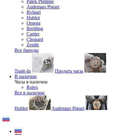
Patek Philippe
Audemars Piguet
Bvlgari
Hublot
Omega
Breitling
Cartier
Chopard
Zenith
Все бренды
Trade-In
Продать часы
В наличии
Часы в наличии
Rolex
Все в наличии
Hublot
Audemars Piguet