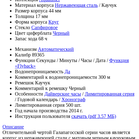
Материал корпуса
Нержавеющая сталь
/
Каучук
Размер корпуса
44 мм
Толщина
17 мм
Форма корпуса
Круг
Стекло
Сапфировое
Цвет циферблата
Черный
Запас хода
68 ч
Механизм
Автоматический
Калибр
89365
Функции
Секунды
/
Минуты
/
Часы
/
Дата
/
Функция
«Flyback»
Водонепроницаемость
Да
Комментарий к водонепроницаемости
300 м
Ремешок
Каучук
Комментарий к ремешку
Черный
Особенности
Дайверские часы
/
Лимитированная серия
/
Годовой календарь
/
Хронограф
Лимитированная серия
500 шт.
Год начала производства
2014 г.
Инструкция пользователя
скачать (pdf 3.57 МБ)
Описание
Отличительной чертой Галапагосской серии часов является
корпус из нержавеющей стали с матовым черным каучуковым