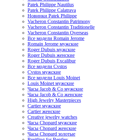
Patek Philippe Nautilus
Patek Philippe Calatrava
Новинки Patek Philippe
Vacheron Constantin Patrimony
Vacheron Constantin Traditionelle
Vacheron Constantin Overseas
Все модели Romain Jerome
Romain Jerome мужские
Roger Dubuis мужские
Roger Dubuis женские
Roger Dubuis Excalibur
Все модели Cvstos
Cvstos мужские
Все модели Louis Moinet
Louis Moinet мужские
Часы Jacob & Co мужские
Часы Jacob & Co женские
High Jewelry Masterpieces
Cartier мужские
Cartier женские
Creative jewelry watches
Часы Chopard мужские
Часы Сhopard женские
Часы Сhopard золотые
Breitling for Bentley