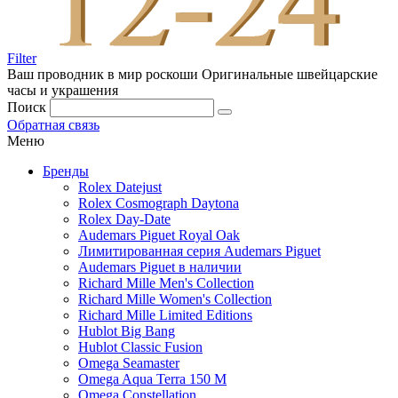
Filter
Ваш проводник в мир роскоши
Оригинальные швейцарские
часы и украшения
Поиск
Обратная связь
Меню
Бренды
Rolex Datejust
Rolex Cosmograph Daytona
Rolex Day-Date
Audemars Piguet Royal Oak
Лимитированная серия Audemars Piguet
Audemars Piguet в наличии
Richard Mille Men's Collection
Richard Mille Women's Collection
Richard Mille Limited Editions
Hublot Big Bang
Hublot Classic Fusion
Omega Seamaster
Omega Aqua Terra 150 M
Omega Constellation