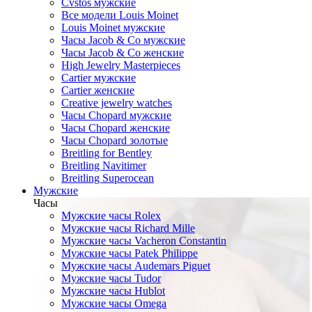
Cvstos мужские
Все модели Louis Moinet
Louis Moinet мужские
Часы Jacob & Co мужские
Часы Jacob & Co женские
High Jewelry Masterpieces
Cartier мужские
Cartier женские
Creative jewelry watches
Часы Chopard мужские
Часы Сhopard женские
Часы Сhopard золотые
Breitling for Bentley
Breitling Navitimer
Breitling Superocean
Мужские
Часы
Мужские часы Rolex
Мужские часы Richard Mille
Мужские часы Vacheron Constantin
Мужские часы Patek Philippe
Мужские часы Audemars Piguet
Мужские часы Tudor
Мужские часы Hublot
Мужские часы Omega