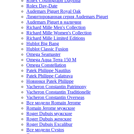
Rolex Cosmograph Daytona
Rolex Day-Date
Audemars Piguet Royal Oak
Лимитированная серия Audemars Piguet
Audemars Piguet в наличии
Richard Mille Men's Collection
Richard Mille Women's Collection
Richard Mille Limited Editions
Hublot Big Bang
Hublot Classic Fusion
Omega Seamaster
Omega Aqua Terra 150 M
Omega Constellation
Patek Philippe Nautilus
Patek Philippe Calatrava
Новинки Patek Philippe
Vacheron Constantin Patrimony
Vacheron Constantin Traditionelle
Vacheron Constantin Overseas
Все модели Romain Jerome
Romain Jerome мужские
Roger Dubuis мужские
Roger Dubuis женские
Roger Dubuis Excalibur
Все модели Cvstos