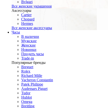
Bvlgari
Все женские украшения
Аксессуары
Cartier
Chopard
Hermes
Все женские аксессуары
Часы
В наличии
Мужские
Женские
Новинки
Продать часы
Trade-in
Популярные бренды
Breguet
Rolex
Richard Mille
Vacheron Constantin
Patek Philippe
Audemars Piguet
Tudor
Hublot
Omega
Breitling