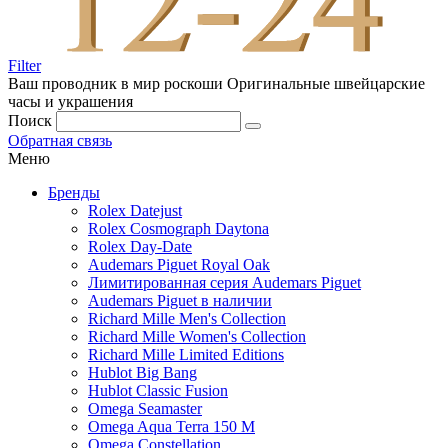
Filter
Ваш проводник в мир роскоши
Оригинальные швейцарские
часы и украшения
Поиск
Обратная связь
Меню
Бренды
Rolex Datejust
Rolex Cosmograph Daytona
Rolex Day-Date
Audemars Piguet Royal Oak
Лимитированная серия Audemars Piguet
Audemars Piguet в наличии
Richard Mille Men's Collection
Richard Mille Women's Collection
Richard Mille Limited Editions
Hublot Big Bang
Hublot Classic Fusion
Omega Seamaster
Omega Aqua Terra 150 M
Omega Constellation