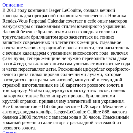
Описание
В 2013 году компания Jaeger-LeCoultre, создала вечный
календарь для прекрасной половины человечества. Новинка
Rendez-Vous Perpetual Calendar сочетает в себе опыт мастеров
мануфактуры с изысканным стилем ювелирного украшения.
Часовой безель с бриллиантами и его заводная головка с
триугольным бриллиантом ярко засветиться на тонких
запястьях современных и элегантных женщин. Идеальное
сочетание часовых традиций и элегантности, эти часы теперь
с вечным календарем с указанием високосного года, включая
фазы луны, теперь женщине не нужно переводить часы даже
раз в 4 года, так-как механизм сам учитывает високосные года
и четко переставляет даты. Роскошный циферблат серебристо-
белого цвета гильоширован солнечными лучами, которые
расходятся с центральных часовой, минутной и секундной
стрелкой изготовленных из 18 каратного розового золота в
тон корпусу. Чтобы подчеркнуть красоту этих часов, панель
на корпусе так же было инкрустирована бриллиантами
круглой огранки, придавая ему элегантный вид украшения.
Все бриллиантов ~114 общим весом ~1.78 карат. Механизм с
автоподзаводом калибра Jaeger-LeCoultre Calibre 868, частота
баланса 28800 пол/час с запасом хода в 38 часов. Изысканный
кожаный ремень из аллигатора с раскладной застежкой из
розового золота.