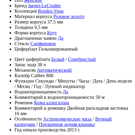
Пол
Женские
Бренд
Jaeger-LeCoultre
Коллекция
Rendez-Vous
Материал корпуса
Розовое золото
Размер корпуса
37.5 мм
Толщина
9,5 мм
Форма корпуса
Круг
Драгоценные камни
Да
Стекло
Сапфировое
Циферблат
Гильошированный
Цвет циферблата
Белый
/
Серебристый
Запас хода
38 ч
Механизм
Автоматический
Калибр
Calibre 868
Функции
Секунды
/
Минуты
/
Часы
/
Дата
/
День недели
/
Месяц
/
Год
/
Лунный индикатор
Водонепроницаемость
Да
Комментарий к водонепроницаемости
50 м
Ремешок
Кожа аллигатора
Комментарий к ремешку
Двойная раскладная застежка
16 мм
Особенности
Астрономические часы
/
Вечный
календарь
/
Прозрачная задняя крышка
Год начала производства
2013 г.