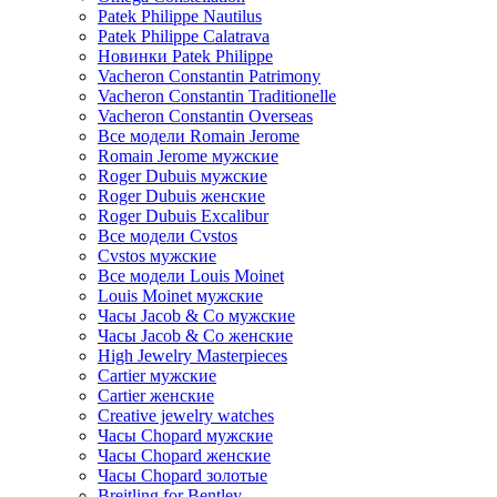
Patek Philippe Nautilus
Patek Philippe Calatrava
Новинки Patek Philippe
Vacheron Constantin Patrimony
Vacheron Constantin Traditionelle
Vacheron Constantin Overseas
Все модели Romain Jerome
Romain Jerome мужские
Roger Dubuis мужские
Roger Dubuis женские
Roger Dubuis Excalibur
Все модели Cvstos
Cvstos мужские
Все модели Louis Moinet
Louis Moinet мужские
Часы Jacob & Co мужские
Часы Jacob & Co женские
High Jewelry Masterpieces
Cartier мужские
Cartier женские
Creative jewelry watches
Часы Chopard мужские
Часы Сhopard женские
Часы Сhopard золотые
Breitling for Bentley