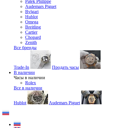
Patek Philippe
Audemars Piguet
Bvlgari
Hublot
Omega
Breitling
Cartier
Chopard
Zenith
Все бренды
Trade-In
Продать часы
В наличии
Часы в наличии
Rolex
Все в наличии
Hublot
Audemars Piguet