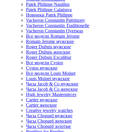
Patek Philippe Nautilus
Patek Philippe Calatrava
Новинки Patek Philippe
Vacheron Constantin Patrimony
Vacheron Constantin Traditionelle
Vacheron Constantin Overseas
Все модели Romain Jerome
Romain Jerome мужские
Roger Dubuis мужские
Roger Dubuis женские
Roger Dubuis Excalibur
Все модели Cvstos
Cvstos мужские
Все модели Louis Moinet
Louis Moinet мужские
Часы Jacob & Co мужские
Часы Jacob & Co женские
High Jewelry Masterpieces
Cartier мужские
Cartier женские
Creative jewelry watches
Часы Chopard мужские
Часы Сhopard женские
Часы Сhopard золотые
Breitling for Bentley