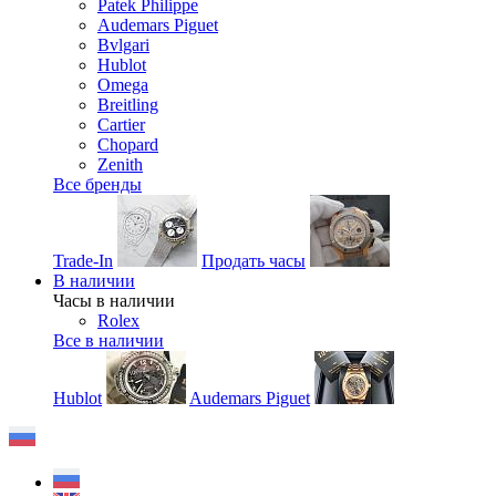
Patek Philippe
Audemars Piguet
Bvlgari
Hublot
Omega
Breitling
Cartier
Chopard
Zenith
Все бренды
Trade-In
Продать часы
В наличии
Часы в наличии
Rolex
Все в наличии
Hublot
Audemars Piguet