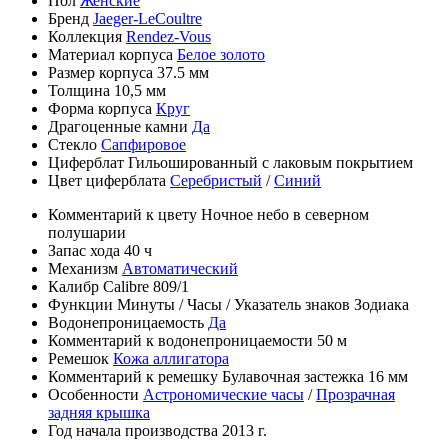
Пол
Женские
Бренд
Jaeger-LeCoultre
Коллекция
Rendez-Vous
Материал корпуса
Белое золото
Размер корпуса
37.5 мм
Толщина
10,5 мм
Форма корпуса
Круг
Драгоценные камни
Да
Стекло
Сапфировое
Циферблат
Гильошированный с лаковым покрытием
Цвет циферблата
Серебристый
/
Синий
Комментарий к цвету
Ночное небо в северном
полушарии
Запас хода
40 ч
Механизм
Автоматический
Калибр
Calibre 809/1
Функции
Минуты
/
Часы
/
Указатель знаков Зодиака
Водонепроницаемость
Да
Комментарий к водонепроницаемости
50 м
Ремешок
Кожа аллигатора
Комментарий к ремешку
Булавочная застежка 16 мм
Особенности
Астрономические часы
/
Прозрачная
задняя крышка
Год начала производства
2013 г.