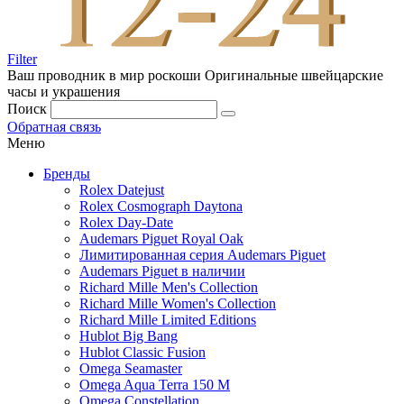
Filter
Ваш проводник в мир роскоши
Оригинальные швейцарские
часы и украшения
Поиск
Обратная связь
Меню
Бренды
Rolex Datejust
Rolex Cosmograph Daytona
Rolex Day-Date
Audemars Piguet Royal Oak
Лимитированная серия Audemars Piguet
Audemars Piguet в наличии
Richard Mille Men's Collection
Richard Mille Women's Collection
Richard Mille Limited Editions
Hublot Big Bang
Hublot Classic Fusion
Omega Seamaster
Omega Aqua Terra 150 M
Omega Constellation