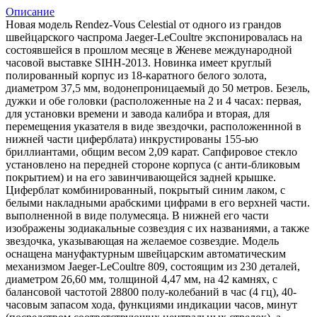
Описание
Новая модель Rendez-Vous Celestial от одного из грандов
швейцарского часпрома Jaeger-LeCoultre экспонировалась на
состоявшейся в прошлом месяце в Женеве международной
часовой выставке SIHH-2013. Новинка имеет круглый
полированный корпус из 18-каратного белого золота,
диаметром 37,5 мм, водонепроницаемый до 50 метров. Безель,
дужки и обе головки (расположенные на 2 и 4 часах: первая,
для установки времени и завода калибра и вторая, для
перемещения указателя в виде звездочки, расположеннной в
нижней части циферблата) инкрустированы 155-ью
бриллиантами, общим весом 2,09 карат. Сапфировое стекло
установлено на передней стороне корпуса (с анти-бликовым
покрытием) и на его завинчивающейся задней крышке.
Циферблат комбинированный, покрытый синим лаком, с
белыми накладными арабскими цифрами в его верхней части.
выполненной в виде полумесяца. В нижней его части
изображены зодиакальные созвездия с их названиями, а также
звездочка, указывающая на желаемое созвездие. Модель
оснащена мануфактурным швейцарским автоматическим
механизмом Jaeger-LeCoultre 809, состоящим из 230 деталей,
диаметром 26,60 мм, толщиной 4,47 мм, на 42 камнях, с
балансовой частотой 28800 полу-колебаний в час (4 гц), 40-
часовым запасом хода, функциями индикации часов, минут