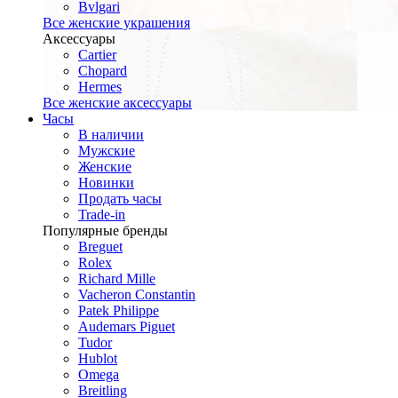
Bvlgari
Все женские украшения
Аксессуары
Cartier
Chopard
Hermes
Все женские аксессуары
Часы
В наличии
Мужские
Женские
Новинки
Продать часы
Trade-in
Популярные бренды
Breguet
Rolex
Richard Mille
Vacheron Constantin
Patek Philippe
Audemars Piguet
Tudor
Hublot
Omega
Breitling