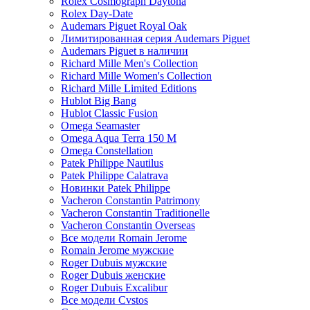
Rolex Cosmograph Daytona
Rolex Day-Date
Audemars Piguet Royal Oak
Лимитированная серия Audemars Piguet
Audemars Piguet в наличии
Richard Mille Men's Collection
Richard Mille Women's Collection
Richard Mille Limited Editions
Hublot Big Bang
Hublot Classic Fusion
Omega Seamaster
Omega Aqua Terra 150 M
Omega Constellation
Patek Philippe Nautilus
Patek Philippe Calatrava
Новинки Patek Philippe
Vacheron Constantin Patrimony
Vacheron Constantin Traditionelle
Vacheron Constantin Overseas
Все модели Romain Jerome
Romain Jerome мужские
Roger Dubuis мужские
Roger Dubuis женские
Roger Dubuis Excalibur
Все модели Cvstos