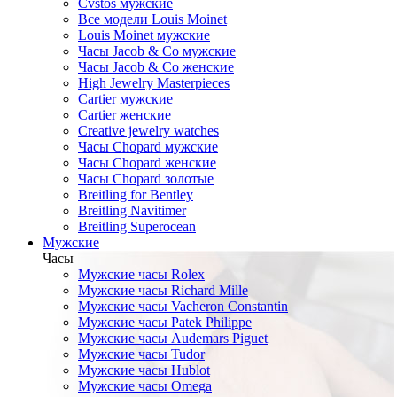
Cvstos мужские
Все модели Louis Moinet
Louis Moinet мужские
Часы Jacob & Co мужские
Часы Jacob & Co женские
High Jewelry Masterpieces
Cartier мужские
Cartier женские
Creative jewelry watches
Часы Chopard мужские
Часы Сhopard женские
Часы Сhopard золотые
Breitling for Bentley
Breitling Navitimer
Breitling Superocean
Мужские
Часы
Мужские часы Rolex
Мужские часы Richard Mille
Мужские часы Vacheron Constantin
Мужские часы Patek Philippe
Мужские часы Audemars Piguet
Мужские часы Tudor
Мужские часы Hublot
Мужские часы Omega