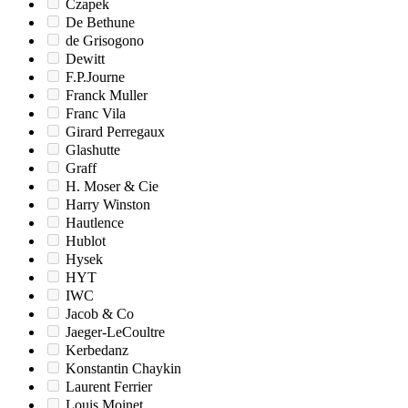
Czapek
De Bethune
de Grisogono
Dewitt
F.P.Journe
Franck Muller
Franc Vila
Girard Perregaux
Glashutte
Graff
H. Moser & Cie
Harry Winston
Hautlence
Hublot
Hysek
HYT
IWC
Jacob & Co
Jaeger-LeCoultre
Kerbedanz
Konstantin Chaykin
Laurent Ferrier
Louis Moinet