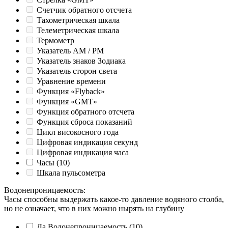
Счетчик обратного отсчета
Тахометрическая шкала
Телеметрическая шкала
Термометр
Указатель AM / PM
Указатель знаков Зодиака
Указатель сторон света
Уравнение времени
Функция «Flyback»
Функция «GMT»
Функция обратного отсчета
Функция сброса показаний
Цикл високосного года
Цифровая индикация секунд
Цифровая индикация часа
Часы
(10)
Шкала пульсометра
Водонепроницаемость
:
Часы способны выдержать какое-то давление водяного столба,
но не означает, что в них можно нырять на глубину
Да
Водонепроницаемость
(10)