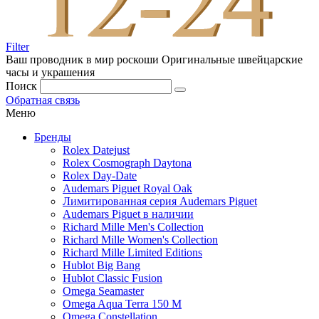
Filter
Ваш проводник в мир роскоши
Оригинальные швейцарские
часы и украшения
Поиск
Обратная связь
Меню
Бренды
Rolex Datejust
Rolex Cosmograph Daytona
Rolex Day-Date
Audemars Piguet Royal Oak
Лимитированная серия Audemars Piguet
Audemars Piguet в наличии
Richard Mille Men's Collection
Richard Mille Women's Collection
Richard Mille Limited Editions
Hublot Big Bang
Hublot Classic Fusion
Omega Seamaster
Omega Aqua Terra 150 M
Omega Constellation