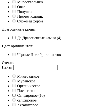
Многоугольник
Овал
Подушка
Прямоугольник
Сложная форма
Драгоценные камни
:
Да
Драгоценные камни
(4)
Цвет бриллиантов
:
Чёрные
Цвет бриллиантов
Стекло
:
Найти
Минеральное
Муранское
Органическое
Плексиглас
Сапфировое
(10)
сапфировое
Хезалитовое