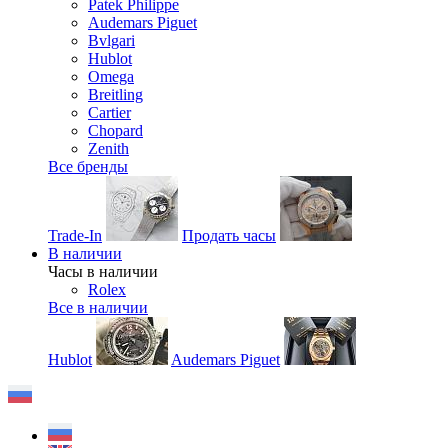
Patek Philippe
Audemars Piguet
Bvlgari
Hublot
Omega
Breitling
Cartier
Chopard
Zenith
Все бренды
Trade-In
Продать часы
В наличии
Часы в наличии
Rolex
Все в наличии
Hublot
Audemars Piguet