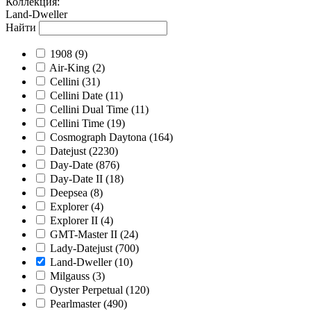
Коллекция
:
Land-Dweller
Найти
1908
(9)
Air-King
(2)
Cellini
(31)
Cellini Date
(11)
Cellini Dual Time
(11)
Cellini Time
(19)
Cosmograph Daytona
(164)
Datejust
(2230)
Day-Date
(876)
Day-Date II
(18)
Deepsea
(8)
Explorer
(4)
Explorer II
(4)
GMT-Master II
(24)
Lady-Datejust
(700)
Land-Dweller
(10)
Milgauss
(3)
Oyster Perpetual
(120)
Pearlmaster
(490)