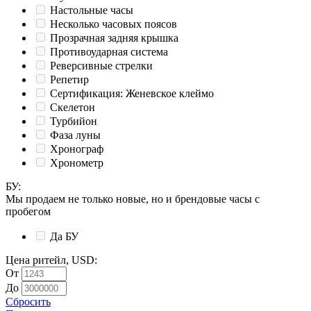
Настольные часы
Несколько часовых поясов
Прозрачная задняя крышка
Противоударная система
Реверсивные стрелки
Репетир
Сертификация: Женевское клеймо
Скелетон
Турбийон
Фаза луны
Хронограф
Хронометр
БУ
:
Мы продаем не только новые, но и брендовые часы с
пробегом
Да
БУ
Цена ритейл, USD
:
От
До
Сбросить