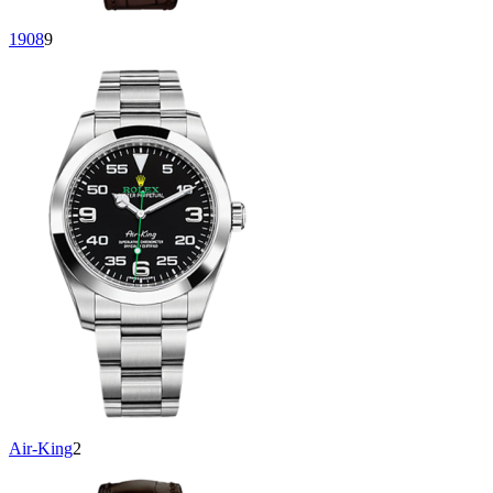
1908
9
Air-King
2