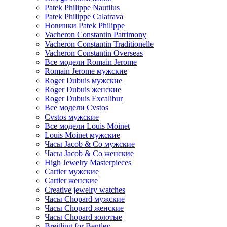
Patek Philippe Nautilus
Patek Philippe Calatrava
Новинки Patek Philippe
Vacheron Constantin Patrimony
Vacheron Constantin Traditionelle
Vacheron Constantin Overseas
Все модели Romain Jerome
Romain Jerome мужские
Roger Dubuis мужские
Roger Dubuis женские
Roger Dubuis Excalibur
Все модели Cvstos
Cvstos мужские
Все модели Louis Moinet
Louis Moinet мужские
Часы Jacob & Co мужские
Часы Jacob & Co женские
High Jewelry Masterpieces
Cartier мужские
Cartier женские
Creative jewelry watches
Часы Chopard мужские
Часы Сhopard женские
Часы Сhopard золотые
Breitling for Bentley