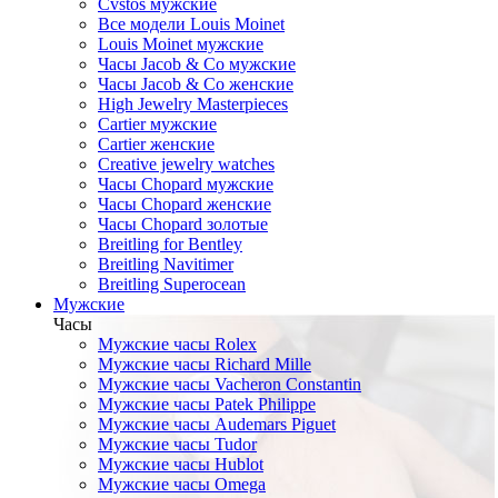
Cvstos мужские
Все модели Louis Moinet
Louis Moinet мужские
Часы Jacob & Co мужские
Часы Jacob & Co женские
High Jewelry Masterpieces
Cartier мужские
Cartier женские
Creative jewelry watches
Часы Chopard мужские
Часы Сhopard женские
Часы Сhopard золотые
Breitling for Bentley
Breitling Navitimer
Breitling Superocean
Мужские
Часы
Мужские часы Rolex
Мужские часы Richard Mille
Мужские часы Vacheron Constantin
Мужские часы Patek Philippe
Мужские часы Audemars Piguet
Мужские часы Tudor
Мужские часы Hublot
Мужские часы Omega