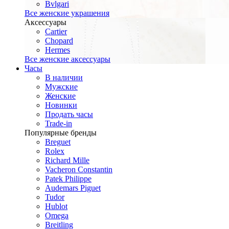
Bvlgari
Все женские украшения
Аксессуары
Cartier
Chopard
Hermes
Все женские аксессуары
Часы
В наличии
Мужские
Женские
Новинки
Продать часы
Trade-in
Популярные бренды
Breguet
Rolex
Richard Mille
Vacheron Constantin
Patek Philippe
Audemars Piguet
Tudor
Hublot
Omega
Breitling