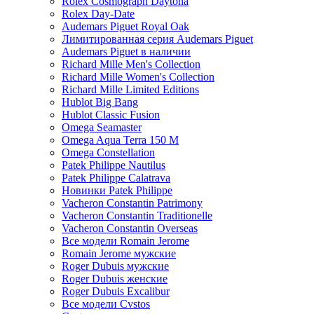
Rolex Cosmograph Daytona
Rolex Day-Date
Audemars Piguet Royal Oak
Лимитированная серия Audemars Piguet
Audemars Piguet в наличии
Richard Mille Men's Collection
Richard Mille Women's Collection
Richard Mille Limited Editions
Hublot Big Bang
Hublot Classic Fusion
Omega Seamaster
Omega Aqua Terra 150 M
Omega Constellation
Patek Philippe Nautilus
Patek Philippe Calatrava
Новинки Patek Philippe
Vacheron Constantin Patrimony
Vacheron Constantin Traditionelle
Vacheron Constantin Overseas
Все модели Romain Jerome
Romain Jerome мужские
Roger Dubuis мужские
Roger Dubuis женские
Roger Dubuis Excalibur
Все модели Cvstos