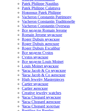
Patek Philippe Nautilus
Patek Philippe Calatrava
Новинки Patek Philippe
Vacheron Constantin Patrimony
Vacheron Constantin Traditionelle
Vacheron Constantin Overseas
Все модели Romain Jerome
Romain Jerome мужские
Roger Dubuis мужские
Roger Dubuis женские
Roger Dubuis Excalibur
Все модели Cvstos
Cvstos мужские
Все модели Louis Moinet
Louis Moinet мужские
Часы Jacob & Co мужские
Часы Jacob & Co женские
High Jewelry Masterpieces
Cartier мужские
Cartier женские
Creative jewelry watches
Часы Chopard мужские
Часы Сhopard женские
Часы Сhopard золотые
Breitling for Bentley