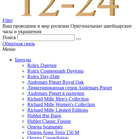
Filter
Ваш проводник в мир роскоши
Оригинальные швейцарские
часы и украшения
Поиск
Обратная связь
Меню
Бренды
Rolex Datejust
Rolex Cosmograph Daytona
Rolex Day-Date
Audemars Piguet Royal Oak
Лимитированная серия Audemars Piguet
Audemars Piguet в наличии
Richard Mille Men's Collection
Richard Mille Women's Collection
Richard Mille Limited Editions
Hublot Big Bang
Hublot Classic Fusion
Omega Seamaster
Omega Aqua Terra 150 M
Omega Constellation