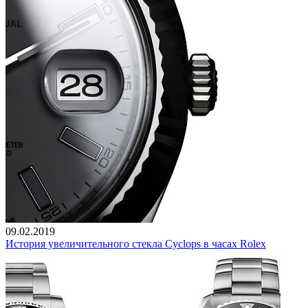
09.02.2019
История увеличительного стекла Cyclops в часах Rolex