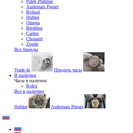
Patek Philippe
Audemars Piguet
Bvlgari
Hublot
Omega
Breitling
Cartier
Chopard
Zenith
Все бренды
Trade-In
Продать часы
В наличии
Часы в наличии
Rolex
Все в наличии
Hublot
Audemars Piguet