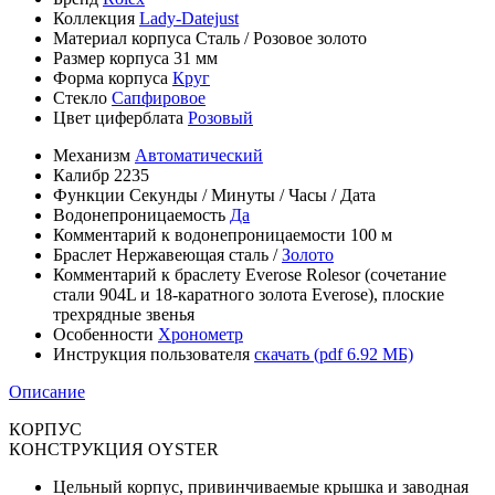
Коллекция
Lady-Datejust
Материал корпуса
Сталь / Розовое золото
Размер корпуса
31 мм
Форма корпуса
Круг
Стекло
Сапфировое
Цвет циферблата
Розовый
Механизм
Автоматический
Калибр
2235
Функции
Секунды
/
Минуты
/
Часы
/
Дата
Водонепроницаемость
Да
Комментарий к водонепроницаемости
100 м
Браслет
Нержавеющая сталь
/
Золото
Комментарий к браслету
Everose Rolesor (сочетание
стали 904L и 18-каратного золота Everose), плоские
трехрядные звенья
Особенности
Хронометр
Инструкция пользователя
скачать (pdf 6.92 МБ)
Описание
КОРПУС
КОНСТРУКЦИЯ OYSTER
Цельный корпус, привинчиваемые крышка и заводная