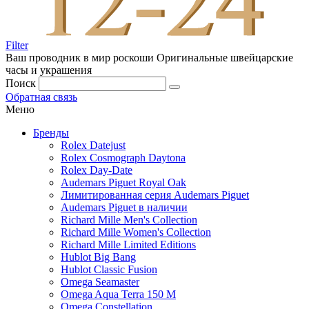
Filter
Ваш проводник в мир роскоши
Оригинальные швейцарские
часы и украшения
Поиск
Обратная связь
Меню
Бренды
Rolex Datejust
Rolex Cosmograph Daytona
Rolex Day-Date
Audemars Piguet Royal Oak
Лимитированная серия Audemars Piguet
Audemars Piguet в наличии
Richard Mille Men's Collection
Richard Mille Women's Collection
Richard Mille Limited Editions
Hublot Big Bang
Hublot Classic Fusion
Omega Seamaster
Omega Aqua Terra 150 M
Omega Constellation