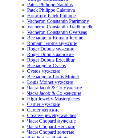
Patek Philippe Nautilus
Patek Philippe Calatrava
Новинки Patek Philippe
Vacheron Constantin Patrimony
Vacheron Constantin Traditionelle
Vacheron Constantin Overseas
Все модели Romain Jerome
Romain Jerome мужские
Roger Dubuis мужские
Roger Dubuis женские
Roger Dubuis Excalibur
Все модели Cvstos
Cvstos мужские
Все модели Louis Moinet
Louis Moinet мужские
Часы Jacob & Co мужские
Часы Jacob & Co женские
High Jewelry Masterpieces
Cartier мужские
Cartier женские
Creative jewelry watches
Часы Chopard мужские
Часы Сhopard женские
Часы Сhopard золотые
Breitling for Bentley