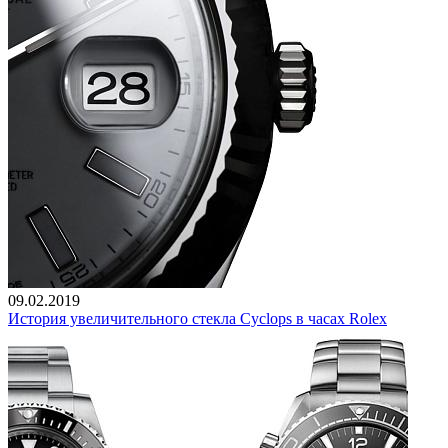
09.02.2019
История увеличительного стекла Cyclops в часах Rolex