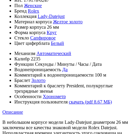
Ref.
179178-0247
Пол
Женские
Бренд
Rolex
Коллекция
Lady-Datejust
Материал корпуса
Желтое золото
Размер корпуса
26 мм
Форма корпуса
Круг
Стекло
Сапфировое
Цвет циферблата
Белый
Механизм
Автоматический
Калибр
2235
Функции
Секунды
/
Минуты
/
Часы
/
Дата
Водонепроницаемость
Да
Комментарий к водонепроницаемости
100 м
Браслет
Золото
Комментарий к браслету
President, полукруглые
трехрядные звенья
Особенности
Хронометр
Инструкция пользователя
скачать (pdf 8.67 МБ)
Описание
В небольшом корпусе модели Lady-Datejust диаметром 26 мм
заключены все качества знаковой модели Rolex Datejust.
Неподвластная времени элегантность этого сокровища на