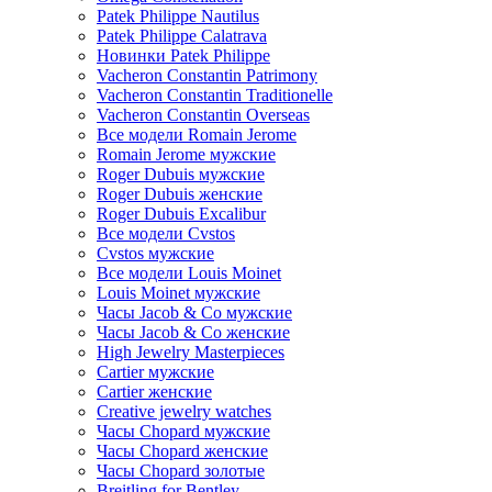
Patek Philippe Nautilus
Patek Philippe Calatrava
Новинки Patek Philippe
Vacheron Constantin Patrimony
Vacheron Constantin Traditionelle
Vacheron Constantin Overseas
Все модели Romain Jerome
Romain Jerome мужские
Roger Dubuis мужские
Roger Dubuis женские
Roger Dubuis Excalibur
Все модели Cvstos
Cvstos мужские
Все модели Louis Moinet
Louis Moinet мужские
Часы Jacob & Co мужские
Часы Jacob & Co женские
High Jewelry Masterpieces
Cartier мужские
Cartier женские
Creative jewelry watches
Часы Chopard мужские
Часы Сhopard женские
Часы Сhopard золотые
Breitling for Bentley