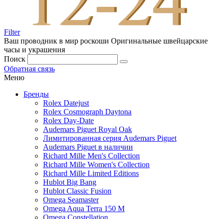
Filter
Ваш проводник в мир роскоши
Оригинальные швейцарские
часы и украшения
Поиск
Обратная связь
Меню
Бренды
Rolex Datejust
Rolex Cosmograph Daytona
Rolex Day-Date
Audemars Piguet Royal Oak
Лимитированная серия Audemars Piguet
Audemars Piguet в наличии
Richard Mille Men's Collection
Richard Mille Women's Collection
Richard Mille Limited Editions
Hublot Big Bang
Hublot Classic Fusion
Omega Seamaster
Omega Aqua Terra 150 M
Omega Constellation