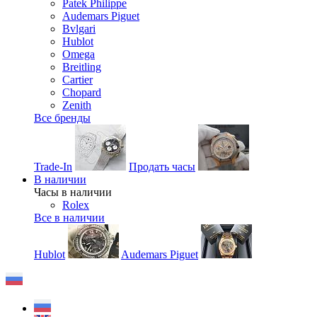
Patek Philippe
Audemars Piguet
Bvlgari
Hublot
Omega
Breitling
Cartier
Chopard
Zenith
Все бренды
Trade-In
Продать часы
В наличии
Часы в наличии
Rolex
Все в наличии
Hublot
Audemars Piguet