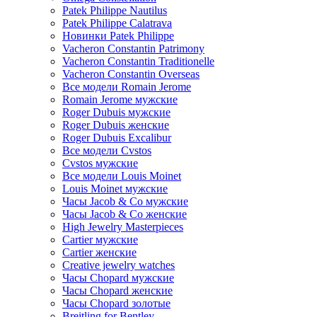
Patek Philippe Nautilus
Patek Philippe Calatrava
Новинки Patek Philippe
Vacheron Constantin Patrimony
Vacheron Constantin Traditionelle
Vacheron Constantin Overseas
Все модели Romain Jerome
Romain Jerome мужские
Roger Dubuis мужские
Roger Dubuis женские
Roger Dubuis Excalibur
Все модели Cvstos
Cvstos мужские
Все модели Louis Moinet
Louis Moinet мужские
Часы Jacob & Co мужские
Часы Jacob & Co женские
High Jewelry Masterpieces
Cartier мужские
Cartier женские
Creative jewelry watches
Часы Chopard мужские
Часы Сhopard женские
Часы Сhopard золотые
Breitling for Bentley