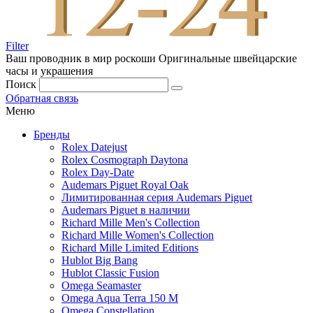
Filter
Ваш проводник в мир роскоши
Оригинальные швейцарские
часы и украшения
Поиск
Обратная связь
Меню
Бренды
Rolex Datejust
Rolex Cosmograph Daytona
Rolex Day-Date
Audemars Piguet Royal Oak
Лимитированная серия Audemars Piguet
Audemars Piguet в наличии
Richard Mille Men's Collection
Richard Mille Women's Collection
Richard Mille Limited Editions
Hublot Big Bang
Hublot Classic Fusion
Omega Seamaster
Omega Aqua Terra 150 M
Omega Constellation