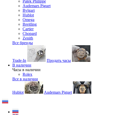
Patek Philippe
Audemars Piguet
Bvlgari
Hublot
Omega
Breitling
Cartier
Chopard
Zenith
Все бренды
Trade-In
Продать часы
В наличии
Часы в наличии
Rolex
Все в наличии
Hublot
Audemars Piguet