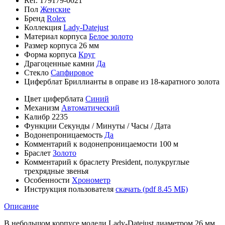
Ref.
179179-0021
Пол
Женские
Бренд
Rolex
Коллекция
Lady-Datejust
Материал корпуса
Белое золото
Размер корпуса
26 мм
Форма корпуса
Круг
Драгоценные камни
Да
Стекло
Сапфировое
Циферблат
Бриллианты в оправе из 18-каратного золота
Цвет циферблата
Синий
Механизм
Автоматический
Калибр
2235
Функции
Секунды
/
Минуты
/
Часы
/
Дата
Водонепроницаемость
Да
Комментарий к водонепроницаемости
100 м
Браслет
Золото
Комментарий к браслету
President, полукруглые
трехрядные звенья
Особенности
Хронометр
Инструкция пользователя
скачать (pdf 8.45 МБ)
Описание
В небольшом корпусе модели Lady-Datejust диаметром 26 мм