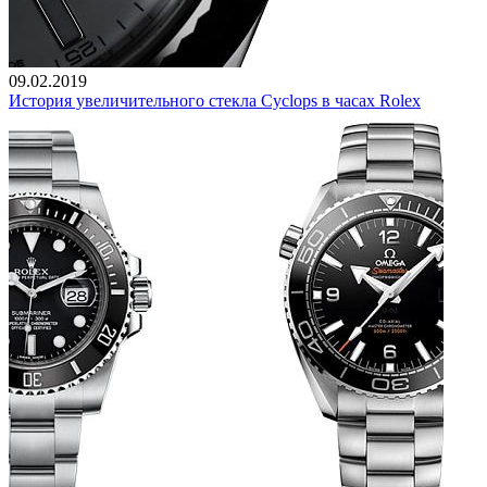
09.02.2019
История увеличительного стекла Cyclops в часах Rolex