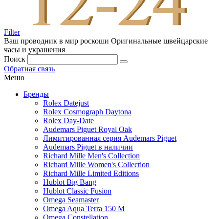
Filter
Ваш проводник в мир роскоши
Оригинальные швейцарские
часы и украшения
Поиск
Обратная связь
Меню
Бренды
Rolex Datejust
Rolex Cosmograph Daytona
Rolex Day-Date
Audemars Piguet Royal Oak
Лимитированная серия Audemars Piguet
Audemars Piguet в наличии
Richard Mille Men's Collection
Richard Mille Women's Collection
Richard Mille Limited Editions
Hublot Big Bang
Hublot Classic Fusion
Omega Seamaster
Omega Aqua Terra 150 M
Omega Constellation