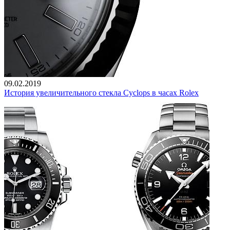
09.02.2019
История увеличительного стекла Cyclops в часах Rolex