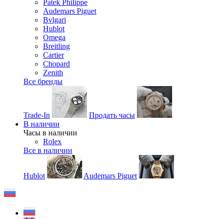
Patek Philippe
Audemars Piguet
Bvlgari
Hublot
Omega
Breitling
Cartier
Chopard
Zenith
Все бренды
Trade-In
Продать часы
В наличии
Часы в наличии
Rolex
Все в наличии
Hublot
Audemars Piguet