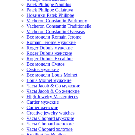
Patek Philippe Nautilus
Patek Philippe Calatrava
Новинки Patek Philippe
Vacheron Constantin Patrimony
Vacheron Constantin Traditionelle
Vacheron Constantin Overseas
Все модели Romain Jerome
Romain Jerome мужские
Roger Dubuis мужские
Roger Dubuis женские
Roger Dubuis Excalibur
Все модели Cvstos
Cvstos мужские
Все модели Louis Moinet
Louis Moinet мужские
Часы Jacob & Co мужские
Часы Jacob & Co женские
High Jewelry Masterpieces
Cartier мужские
Cartier женские
Creative jewelry watches
Часы Chopard мужские
Часы Сhopard женские
Часы Сhopard золотые
Breitling for Bentley