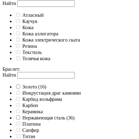
Найти
Атласный
Каучук
Кожа
Кожа аллигатора
Кожа электрического ската
Резина
Текстиль
Телячья кожа
Браслет
:
Найти
Золото
(16)
Инкрустация драг камнями
Карбид вольфрама
Карбон
Керамика
Нержавеющая сталь
(36)
Платина
Сапфир
Титан