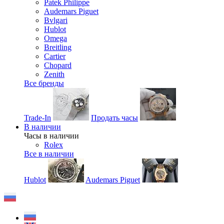
Patek Philippe
Audemars Piguet
Bvlgari
Hublot
Omega
Breitling
Cartier
Chopard
Zenith
Все бренды
Trade-In
Продать часы
В наличии
Часы в наличии
Rolex
Все в наличии
Hublot
Audemars Piguet