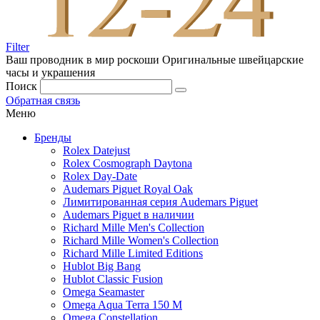
Filter
Ваш проводник в мир роскоши
Оригинальные швейцарские
часы и украшения
Поиск
Обратная связь
Меню
Бренды
Rolex Datejust
Rolex Cosmograph Daytona
Rolex Day-Date
Audemars Piguet Royal Oak
Лимитированная серия Audemars Piguet
Audemars Piguet в наличии
Richard Mille Men's Collection
Richard Mille Women's Collection
Richard Mille Limited Editions
Hublot Big Bang
Hublot Classic Fusion
Omega Seamaster
Omega Aqua Terra 150 M
Omega Constellation