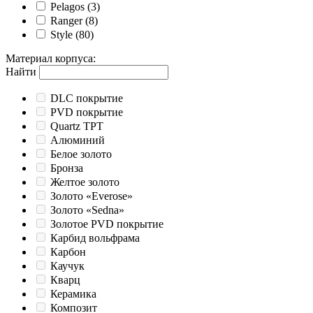
Pelagos
(3)
Ranger
(8)
Style
(80)
Материал корпуса
:
Найти
DLC покрытие
PVD покрытие
Quartz TPT
Алюминий
Белое золото
Бронза
Желтое золото
Золото «Everose»
Золото «Sedna»
Золотое PVD покрытие
Карбид вольфрама
Карбон
Каучук
Кварц
Керамика
Композит