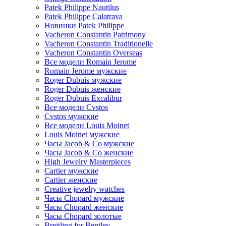
Patek Philippe Nautilus
Patek Philippe Calatrava
Новинки Patek Philippe
Vacheron Constantin Patrimony
Vacheron Constantin Traditionelle
Vacheron Constantin Overseas
Все модели Romain Jerome
Romain Jerome мужские
Roger Dubuis мужские
Roger Dubuis женские
Roger Dubuis Excalibur
Все модели Cvstos
Cvstos мужские
Все модели Louis Moinet
Louis Moinet мужские
Часы Jacob & Co мужские
Часы Jacob & Co женские
High Jewelry Masterpieces
Cartier мужские
Cartier женские
Creative jewelry watches
Часы Chopard мужские
Часы Сhopard женские
Часы Сhopard золотые
Breitling for Bentley