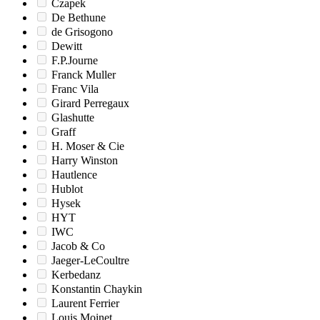
Czapek
De Bethune
de Grisogono
Dewitt
F.P.Journe
Franck Muller
Franc Vila
Girard Perregaux
Glashutte
Graff
H. Moser & Cie
Harry Winston
Hautlence
Hublot
Hysek
HYT
IWC
Jacob & Co
Jaeger-LeCoultre
Kerbedanz
Konstantin Chaykin
Laurent Ferrier
Louis Moinet