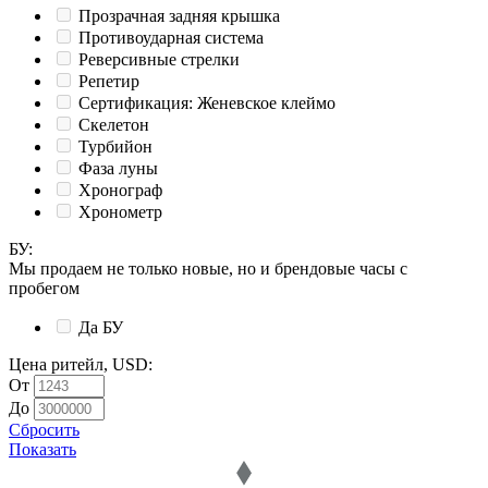
Прозрачная задняя крышка
Противоударная система
Реверсивные стрелки
Репетир
Сертификация: Женевское клеймо
Скелетон
Турбийон
Фаза луны
Хронограф
Хронометр
БУ
:
Мы продаем не только новые, но и брендовые часы с
пробегом
Да
БУ
Цена ритейл, USD
:
От
До
Сбросить
Показать