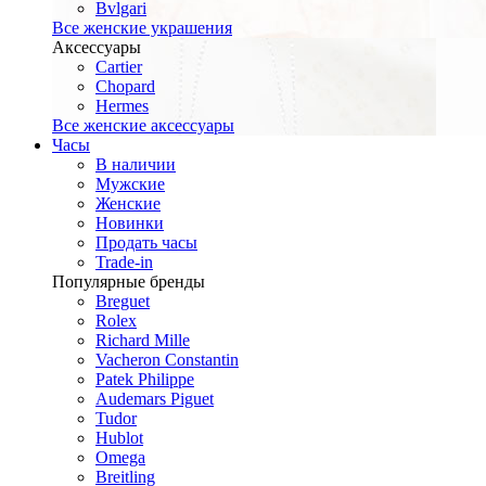
Bvlgari
Все женские украшения
Аксессуары
Cartier
Chopard
Hermes
Все женские аксессуары
Часы
В наличии
Мужские
Женские
Новинки
Продать часы
Trade-in
Популярные бренды
Breguet
Rolex
Richard Mille
Vacheron Constantin
Patek Philippe
Audemars Piguet
Tudor
Hublot
Omega
Breitling