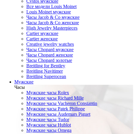
Cvstos мужские
Все модели Louis Moinet
Louis Moinet мужские
Часы Jacob & Co мужские
Часы Jacob & Co женские
High Jewelry Masterpieces
Cartier мужские
Cartier женские
Creative jewelry watches
Часы Chopard мужские
Часы Сhopard женские
Часы Сhopard золотые
Breitling for Bentley
Breitling Navitimer
Breitling Superocean
Мужские
Часы
Мужские часы Rolex
Мужские часы Richard Mille
Мужские часы Vacheron Constantin
Мужские часы Patek Philippe
Мужские часы Audemars Piguet
Мужские часы Tudor
Мужские часы Hublot
Мужские часы Omega