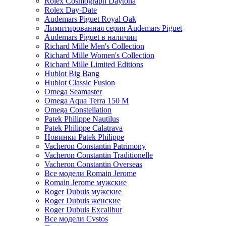
Rolex Cosmograph Daytona
Rolex Day-Date
Audemars Piguet Royal Oak
Лимитированная серия Audemars Piguet
Audemars Piguet в наличии
Richard Mille Men's Collection
Richard Mille Women's Collection
Richard Mille Limited Editions
Hublot Big Bang
Hublot Classic Fusion
Omega Seamaster
Omega Aqua Terra 150 M
Omega Constellation
Patek Philippe Nautilus
Patek Philippe Calatrava
Новинки Patek Philippe
Vacheron Constantin Patrimony
Vacheron Constantin Traditionelle
Vacheron Constantin Overseas
Все модели Romain Jerome
Romain Jerome мужские
Roger Dubuis мужские
Roger Dubuis женские
Roger Dubuis Excalibur
Все модели Cvstos