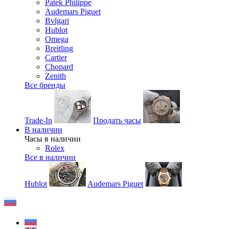
Patek Philippe
Audemars Piguet
Bvlgari
Hublot
Omega
Breitling
Cartier
Chopard
Zenith
Все бренды
Trade-In
Продать часы
В наличии
Часы в наличии
Rolex
Все в наличии
Hublot
Audemars Piguet