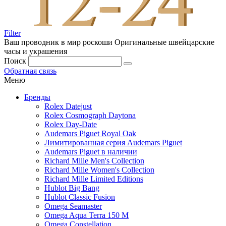
Filter
Ваш проводник в мир роскоши
Оригинальные швейцарские
часы и украшения
Поиск
Обратная связь
Меню
Бренды
Rolex Datejust
Rolex Cosmograph Daytona
Rolex Day-Date
Audemars Piguet Royal Oak
Лимитированная серия Audemars Piguet
Audemars Piguet в наличии
Richard Mille Men's Collection
Richard Mille Women's Collection
Richard Mille Limited Editions
Hublot Big Bang
Hublot Classic Fusion
Omega Seamaster
Omega Aqua Terra 150 M
Omega Constellation