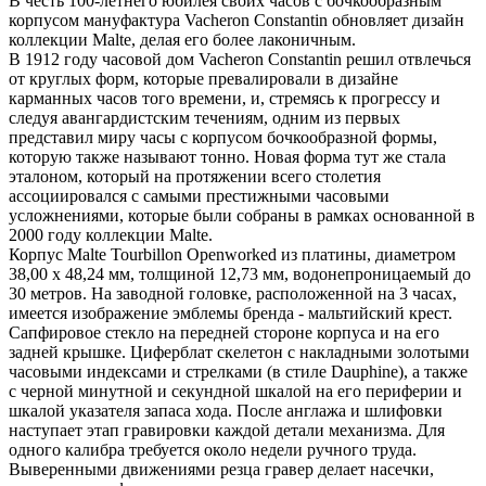
В честь 100-летнего юбилея своих часов с бочкообразным
корпусом мануфактура Vacheron Constantin обновляет дизайн
коллекции Malte, делая его более лаконичным.
В 1912 году часовой дом Vacheron Constantin решил отвлечься
от круглых форм, которые превалировали в дизайне
карманных часов того времени, и, стремясь к прогрессу и
следуя авангардистским течениям, одним из первых
представил миру часы с корпусом бочкообразной формы,
которую также называют тонно. Новая форма тут же стала
эталоном, который на протяжении всего столетия
ассоциировался с самыми престижными часовыми
усложнениями, которые были собраны в рамках основанной в
2000 году коллекции Malte.
Корпус Malte Tourbillon Openworked из платины, диаметром
38,00 х 48,24 мм, толщиной 12,73 мм, водонепроницаемый до
30 метров. На заводной головке, расположенной на 3 часах,
имеется изображение эмблемы бренда - мальтийский крест.
Сапфировое стекло на передней стороне корпуса и на его
задней крышке. Циферблат скелетон с накладными золотыми
часовыми индексами и стрелками (в стиле Dauphine), а также
с черной минутной и секундной шкалой на его периферии и
шкалой указателя запаса хода. После англажа и шлифовки
наступает этап гравировки каждой детали механизма. Для
одного калибра требуется около недели ручного труда.
Выверенными движениями резца гравер делает насечки,