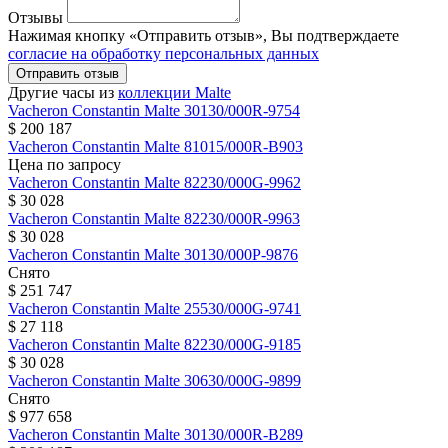
Отзывы
Нажимая кнопку «Отправить отзыв», Вы подтверждаете
согласие на обработку персональных данных
Отправить отзыв
Другие часы из
коллекции Malte
Vacheron Constantin
Malte
30130/000R-9754
$ 200 187
Vacheron Constantin
Malte
81015/000R-B903
Цена по запросу
Vacheron Constantin
Malte
82230/000G-9962
$ 30 028
Vacheron Constantin
Malte
82230/000R-9963
$ 30 028
Vacheron Constantin
Malte
30130/000P-9876
Снято
$ 251 747
Vacheron Constantin
Malte
25530/000G-9741
$ 27 118
Vacheron Constantin
Malte
82230/000G-9185
$ 30 028
Vacheron Constantin
Malte
30630/000G-9899
Снято
$ 977 658
Vacheron Constantin
Malte
30130/000R-B289