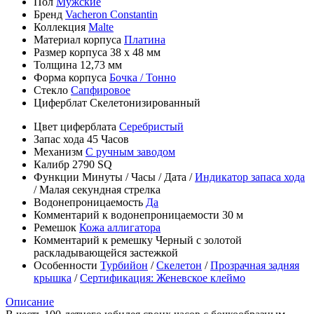
Пол
Мужские
Бренд
Vacheron Constantin
Коллекция
Malte
Материал корпуса
Платина
Размер корпуса
38 х 48 мм
Толщина
12,73 мм
Форма корпуса
Бочка / Тонно
Стекло
Сапфировое
Циферблат
Скелетонизированный
Цвет циферблата
Серебристый
Запас хода
45 Часов
Механизм
С ручным заводом
Калибр
2790 SQ
Функции
Минуты
/
Часы
/
Дата
/
Индикатор запаса хода
/
Малая секундная стрелка
Водонепроницаемость
Да
Комментарий к водонепроницаемости
30 м
Ремешок
Кожа аллигатора
Комментарий к ремешку
Черный с золотой
раскладывающейся застежкой
Особенности
Турбийон
/
Скелетон
/
Прозрачная задняя
крышка
/
Сертификация: Женевское клеймо
Описание