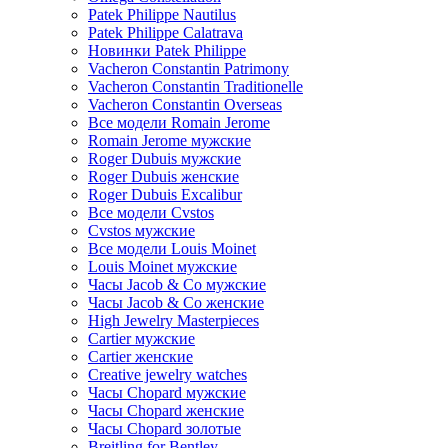
Patek Philippe Nautilus
Patek Philippe Calatrava
Новинки Patek Philippe
Vacheron Constantin Patrimony
Vacheron Constantin Traditionelle
Vacheron Constantin Overseas
Все модели Romain Jerome
Romain Jerome мужские
Roger Dubuis мужские
Roger Dubuis женские
Roger Dubuis Excalibur
Все модели Cvstos
Cvstos мужские
Все модели Louis Moinet
Louis Moinet мужские
Часы Jacob & Co мужские
Часы Jacob & Co женские
High Jewelry Masterpieces
Cartier мужские
Cartier женские
Creative jewelry watches
Часы Chopard мужские
Часы Сhopard женские
Часы Сhopard золотые
Breitling for Bentley