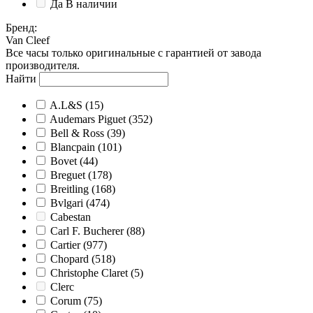
Да
В наличии
Бренд
:
Van Cleef
Все часы только оригинальные с гарантией от завода
производителя.
Найти
A.L&S
(15)
Audemars Piguet
(352)
Bell & Ross
(39)
Blancpain
(101)
Bovet
(44)
Breguet
(178)
Breitling
(168)
Bvlgari
(474)
Cabestan
Carl F. Bucherer
(88)
Cartier
(977)
Chopard
(518)
Christophe Claret
(5)
Clerc
Corum
(75)