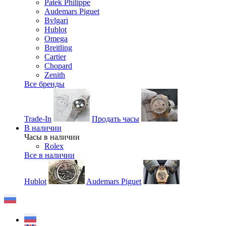
Patek Philippe
Audemars Piguet
Bvlgari
Hublot
Omega
Breitling
Cartier
Chopard
Zenith
Все бренды
Trade-In
Продать часы
В наличии
Часы в наличии
Rolex
Все в наличии
Hublot
Audemars Piguet