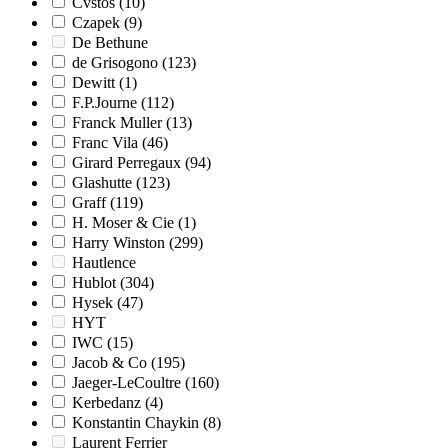
Cvstos
(10)
Czapek
(9)
De Bethune
de Grisogono
(123)
Dewitt
(1)
F.P.Journe
(112)
Franck Muller
(13)
Franc Vila
(46)
Girard Perregaux
(94)
Glashutte
(123)
Graff
(119)
H. Moser & Cie
(1)
Harry Winston
(299)
Hautlence
Hublot
(304)
Hysek
(47)
HYT
IWC
(15)
Jacob & Co
(195)
Jaeger-LeCoultre
(160)
Kerbedanz
(4)
Konstantin Chaykin
(8)
Laurent Ferrier