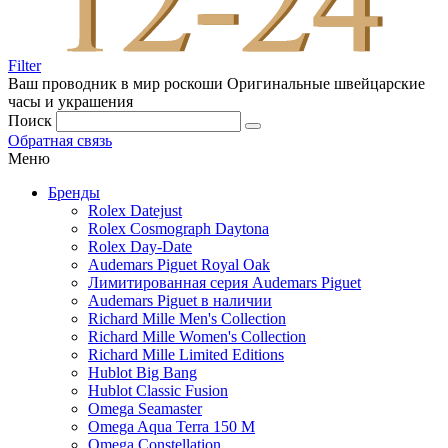
Filter
Ваш проводник в мир роскоши
Оригинальные швейцарские
часы и украшения
Поиск
Обратная связь
Меню
Бренды
Rolex Datejust
Rolex Cosmograph Daytona
Rolex Day-Date
Audemars Piguet Royal Oak
Лимитированная серия Audemars Piguet
Audemars Piguet в наличии
Richard Mille Men's Collection
Richard Mille Women's Collection
Richard Mille Limited Editions
Hublot Big Bang
Hublot Classic Fusion
Omega Seamaster
Omega Aqua Terra 150 M
Omega Constellation