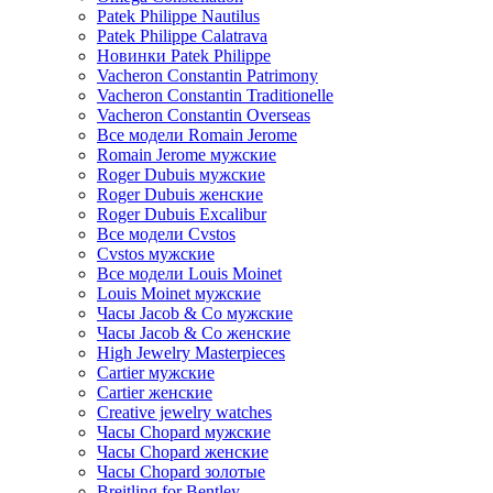
Patek Philippe Nautilus
Patek Philippe Calatrava
Новинки Patek Philippe
Vacheron Constantin Patrimony
Vacheron Constantin Traditionelle
Vacheron Constantin Overseas
Все модели Romain Jerome
Romain Jerome мужские
Roger Dubuis мужские
Roger Dubuis женские
Roger Dubuis Excalibur
Все модели Cvstos
Cvstos мужские
Все модели Louis Moinet
Louis Moinet мужские
Часы Jacob & Co мужские
Часы Jacob & Co женские
High Jewelry Masterpieces
Cartier мужские
Cartier женские
Creative jewelry watches
Часы Chopard мужские
Часы Сhopard женские
Часы Сhopard золотые
Breitling for Bentley