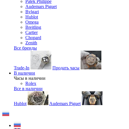
Patek Philippe
Audemars Piguet
Bvlgari
Hublot
Omega
Breitling
Cartier
Chopard
Zenith
Все бренды
Trade-In
Продать часы
В наличии
Часы в наличии
Rolex
Все в наличии
Hublot
Audemars Piguet