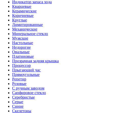
Индикатор запаса хода
Кварцевые
Керамические
Коричневые
Круглые
Лимитированные
Механические
Минеральное стекло
Мужские
Настольные
Недорогие
Овальные
Платиновые
Прозрачная задняя крышка
Процессор
Прыгающий час
Прямоугольные
Репетир
Розовые
С ручным заводом
Сапфировое стекло
Серебристые
Серые
Синие
Скелетоны