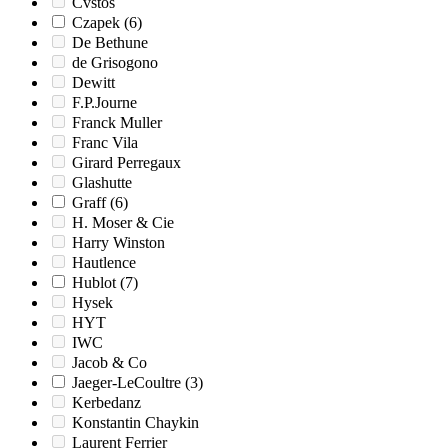
Cvstos
Czapek
(6)
De Bethune
de Grisogono
Dewitt
F.P.Journe
Franck Muller
Franc Vila
Girard Perregaux
Glashutte
Graff
(6)
H. Moser & Cie
Harry Winston
Hautlence
Hublot
(7)
Hysek
HYT
IWC
Jacob & Co
Jaeger-LeCoultre
(3)
Kerbedanz
Konstantin Chaykin
Laurent Ferrier