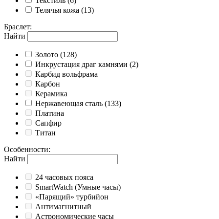
Текстиль
(6)
Телячья кожа
(13)
Браслет
:
Найти
Золото
(128)
Инкрустация драг камнями
(2)
Карбид вольфрама
Карбон
Керамика
Нержавеющая сталь
(133)
Платина
Сапфир
Титан
Особенности
:
Найти
24 часовых пояса
SmartWatch (Умные часы)
«Парящий» турбийон
Антимагнитный
Астрономические часы