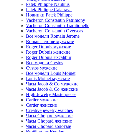
Patek Philippe Nautilus
Patek Philippe Calatrava
Новинки Patek Philippe
Vacheron Constantin Patrimony
Vacheron Constantin Traditionelle
Vacheron Constantin Overseas
Все модели Romain Jerome
Romain Jerome мужские
Roger Dubuis мужские
Roger Dubuis женские
Roger Dubuis Excalibur
Все модели Cvstos
Cvstos мужские
Все модели Louis Moinet
Louis Moinet мужские
Часы Jacob & Co мужские
Часы Jacob & Co женские
High Jewelry Masterpieces
Cartier мужские
Cartier женские
Creative jewelry watches
Часы Chopard мужские
Часы Сhopard женские
Часы Сhopard золотые
Breitling for Bentley