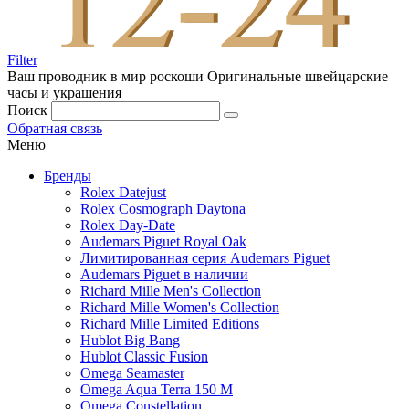
Filter
Ваш проводник в мир роскоши
Оригинальные швейцарские
часы и украшения
Поиск
Обратная связь
Меню
Бренды
Rolex Datejust
Rolex Cosmograph Daytona
Rolex Day-Date
Audemars Piguet Royal Oak
Лимитированная серия Audemars Piguet
Audemars Piguet в наличии
Richard Mille Men's Collection
Richard Mille Women's Collection
Richard Mille Limited Editions
Hublot Big Bang
Hublot Classic Fusion
Omega Seamaster
Omega Aqua Terra 150 M
Omega Constellation