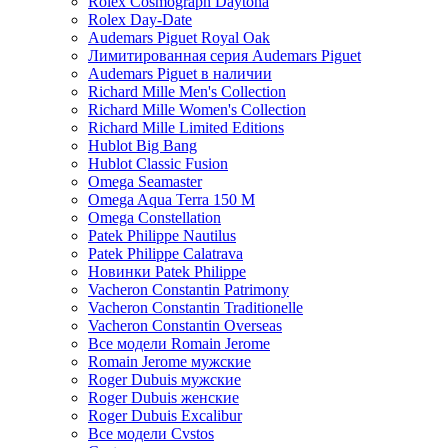
Rolex Cosmograph Daytona
Rolex Day-Date
Audemars Piguet Royal Oak
Лимитированная серия Audemars Piguet
Audemars Piguet в наличии
Richard Mille Men's Collection
Richard Mille Women's Collection
Richard Mille Limited Editions
Hublot Big Bang
Hublot Classic Fusion
Omega Seamaster
Omega Aqua Terra 150 M
Omega Constellation
Patek Philippe Nautilus
Patek Philippe Calatrava
Новинки Patek Philippe
Vacheron Constantin Patrimony
Vacheron Constantin Traditionelle
Vacheron Constantin Overseas
Все модели Romain Jerome
Romain Jerome мужские
Roger Dubuis мужские
Roger Dubuis женские
Roger Dubuis Excalibur
Все модели Cvstos