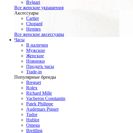
Bvlgari
Все женские украшения
Аксессуары
Cartier
Chopard
Hermes
Все женские аксессуары
Часы
В наличии
Мужские
Женские
Новинки
Продать часы
Trade-in
Популярные бренды
Breguet
Rolex
Richard Mille
Vacheron Constantin
Patek Philippe
Audemars Piguet
Tudor
Hublot
Omega
Breitling