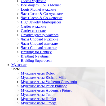
Cvstos мужские
Все модели Louis Moinet
Louis Moinet мужские
Часы Jacob & Co мужские
Часы Jacob & Co женские
High Jewelry Masterpieces
Cartier мужские
Cartier женские
Creative jewelry watches
Часы Chopard мужские
Часы Сhopard женские
Часы Сhopard золотые
Breitling for Bentley
Breitling Navitimer
Breitling Superocean
Мужские
Часы
Мужские часы Rolex
Мужские часы Richard Mille
Мужские часы Vacheron Constantin
Мужские часы Patek Philippe
Мужские часы Audemars Piguet
Мужские часы Tudor
Мужские часы Hublot
Мужские часы Omega