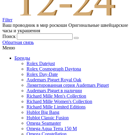
Filter
Ваш проводник в мир роскоши
Оригинальные швейцарские
часы и украшения
Поиск
Обратная связь
Меню
Бренды
Rolex Datejust
Rolex Cosmograph Daytona
Rolex Day-Date
Audemars Piguet Royal Oak
Лимитированная серия Audemars Piguet
Audemars Piguet в наличии
Richard Mille Men's Collection
Richard Mille Women's Collection
Richard Mille Limited Editions
Hublot Big Bang
Hublot Classic Fusion
Omega Seamaster
Omega Aqua Terra 150 M
Omega Constellation