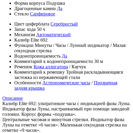
Форма корпуса
Подушка
Драгоценные камни
Да
Стекло
Сапфировое
Цвет циферблата
Серебристый
Запас хода
50 ч
Механизм
Автоматический
Калибр
Elite 692
Функции
Минуты
/
Часы
/
Лунный индикатор
/
Малая
секундная стрелка
Водонепроницаемость
Да
Комментарий к водонепроницаемости
30 м
Ремешок
Кожа аллигатора
/
Каучук
Комментарий к ремешку
Тройная раскладывающаяся
застежка из нержавеющей стали
Особенности
Астрономические часы
/
Прозрачная
задняя крышка
Описание
Калибр Elite 692: ультратонкие часы с индикацией фазы Луны.
Индикатор фазы Луны, настраиваемый при помощи заводной
головки. Корпус формы «подушка».
Центральные часовая и минутная стрелки. Индикатор фазы
Луны на отметке «6 часов». Маленькая секундная стрелка на
отметке «9 часов».