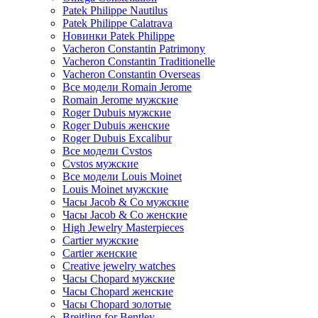
Patek Philippe Nautilus
Patek Philippe Calatrava
Новинки Patek Philippe
Vacheron Constantin Patrimony
Vacheron Constantin Traditionelle
Vacheron Constantin Overseas
Все модели Romain Jerome
Romain Jerome мужские
Roger Dubuis мужские
Roger Dubuis женские
Roger Dubuis Excalibur
Все модели Cvstos
Cvstos мужские
Все модели Louis Moinet
Louis Moinet мужские
Часы Jacob & Co мужские
Часы Jacob & Co женские
High Jewelry Masterpieces
Cartier мужские
Cartier женские
Creative jewelry watches
Часы Chopard мужские
Часы Сhopard женские
Часы Сhopard золотые
Breitling for Bentley