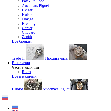
Patek Philippe
Audemars Piguet
Bvlgari
Hublot
Omega
Breitling
Cartier
Chopard
Zenith
Все бренды
Trade-In
Продать часы
В наличии
Часы в наличии
Rolex
Все в наличии
Hublot
Audemars Piguet