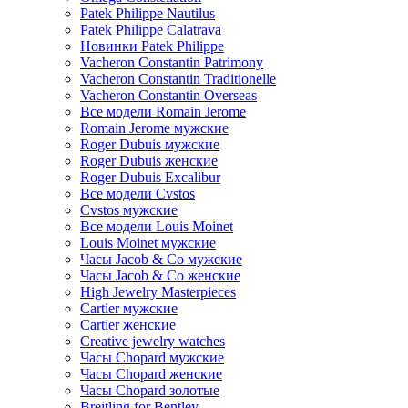
Patek Philippe Nautilus
Patek Philippe Calatrava
Новинки Patek Philippe
Vacheron Constantin Patrimony
Vacheron Constantin Traditionelle
Vacheron Constantin Overseas
Все модели Romain Jerome
Romain Jerome мужские
Roger Dubuis мужские
Roger Dubuis женские
Roger Dubuis Excalibur
Все модели Cvstos
Cvstos мужские
Все модели Louis Moinet
Louis Moinet мужские
Часы Jacob & Co мужские
Часы Jacob & Co женские
High Jewelry Masterpieces
Cartier мужские
Cartier женские
Creative jewelry watches
Часы Chopard мужские
Часы Сhopard женские
Часы Сhopard золотые
Breitling for Bentley