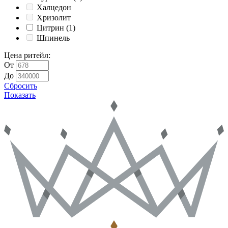
Халцедон
Хризолит
Цитрин
(1)
Шпинель
Цена ритейл
:
От
До
Сбросить
Показать