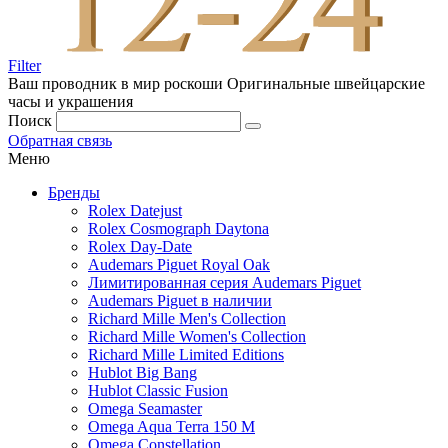
Filter
Ваш проводник в мир роскоши
Оригинальные швейцарские
часы и украшения
Поиск
Обратная связь
Меню
Бренды
Rolex Datejust
Rolex Cosmograph Daytona
Rolex Day-Date
Audemars Piguet Royal Oak
Лимитированная серия Audemars Piguet
Audemars Piguet в наличии
Richard Mille Men's Collection
Richard Mille Women's Collection
Richard Mille Limited Editions
Hublot Big Bang
Hublot Classic Fusion
Omega Seamaster
Omega Aqua Terra 150 M
Omega Constellation