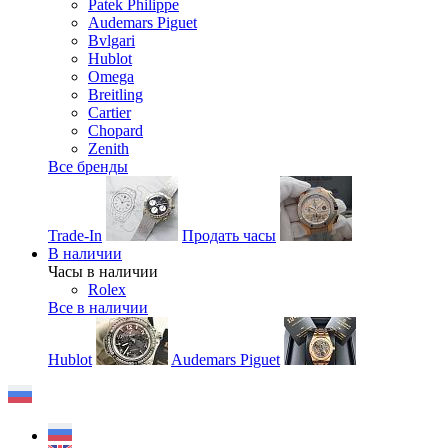
Patek Philippe
Audemars Piguet
Bvlgari
Hublot
Omega
Breitling
Cartier
Chopard
Zenith
Все бренды
Trade-In
Продать часы
В наличии
Часы в наличии
Rolex
Все в наличии
Hublot
Audemars Piguet