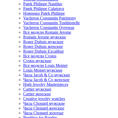
Patek Philippe Nautilus
Patek Philippe Calatrava
Новинки Patek Philippe
Vacheron Constantin Patrimony
Vacheron Constantin Traditionelle
Vacheron Constantin Overseas
Все модели Romain Jerome
Romain Jerome мужские
Roger Dubuis мужские
Roger Dubuis женские
Roger Dubuis Excalibur
Все модели Cvstos
Cvstos мужские
Все модели Louis Moinet
Louis Moinet мужские
Часы Jacob & Co мужские
Часы Jacob & Co женские
High Jewelry Masterpieces
Cartier мужские
Cartier женские
Creative jewelry watches
Часы Chopard мужские
Часы Сhopard женские
Часы Сhopard золотые
Breitling for Bentley