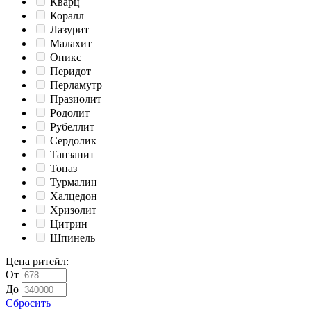
Кварц
Коралл
Лазурит
Малахит
Оникс
Перидот
Перламутр
Празиолит
Родолит
Рубеллит
Сердолик
Танзанит
Топаз
Турмалин
Халцедон
Хризолит
Цитрин
Шпинель
Цена ритейл
:
От
До
Сбросить