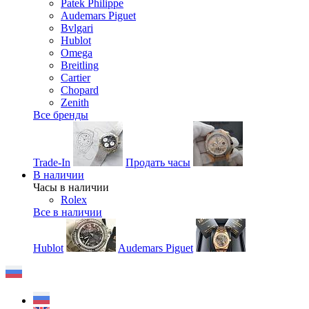
Patek Philippe
Audemars Piguet
Bvlgari
Hublot
Omega
Breitling
Cartier
Chopard
Zenith
Все бренды
Trade-In
Продать часы
В наличии
Часы в наличии
Rolex
Все в наличии
Hublot
Audemars Piguet