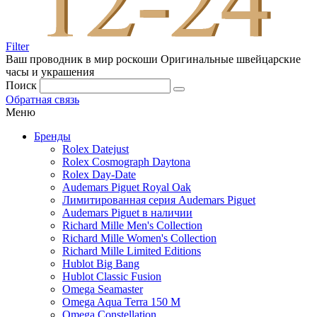
Filter
Ваш проводник в мир роскоши
Оригинальные швейцарские
часы и украшения
Поиск
Обратная связь
Меню
Бренды
Rolex Datejust
Rolex Cosmograph Daytona
Rolex Day-Date
Audemars Piguet Royal Oak
Лимитированная серия Audemars Piguet
Audemars Piguet в наличии
Richard Mille Men's Collection
Richard Mille Women's Collection
Richard Mille Limited Editions
Hublot Big Bang
Hublot Classic Fusion
Omega Seamaster
Omega Aqua Terra 150 M
Omega Constellation