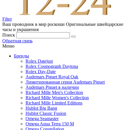
Filter
Ваш проводник в мир роскоши
Оригинальные швейцарские
часы и украшения
Поиск
Обратная связь
Меню
Бренды
Rolex Datejust
Rolex Cosmograph Daytona
Rolex Day-Date
Audemars Piguet Royal Oak
Лимитированная серия Audemars Piguet
Audemars Piguet в наличии
Richard Mille Men's Collection
Richard Mille Women's Collection
Richard Mille Limited Editions
Hublot Big Bang
Hublot Classic Fusion
Omega Seamaster
Omega Aqua Terra 150 M
Omega Constellation