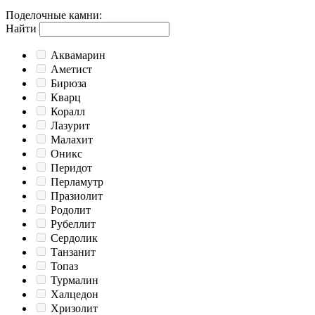
Поделочные камни
:
Найти
Аквамарин
Аметист
Бирюза
Кварц
Коралл
Лазурит
Малахит
Оникс
Перидот
Перламутр
Празиолит
Родолит
Рубеллит
Сердолик
Танзанит
Топаз
Турмалин
Халцедон
Хризолит