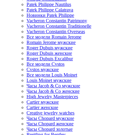
Patek Philippe Nautilus
Patek Philippe Calatrava
Новинки Patek Philippe
Vacheron Constantin Patrimony
Vacheron Constantin Traditionelle
Vacheron Constantin Overseas
Все модели Romain Jerome
Romain Jerome мужские
Roger Dubuis мужские
Roger Dubuis женские
Roger Dubuis Excalibur
Все модели Cvstos
Cvstos мужские
Все модели Louis Moinet
Louis Moinet мужские
Часы Jacob & Co мужские
Часы Jacob & Co женские
High Jewelry Masterpieces
Cartier мужские
Cartier женские
Creative jewelry watches
Часы Chopard мужские
Часы Сhopard женские
Часы Сhopard золотые
Breitling for Bentley