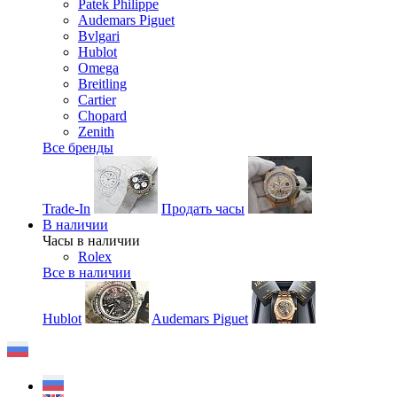
Patek Philippe
Audemars Piguet
Bvlgari
Hublot
Omega
Breitling
Cartier
Chopard
Zenith
Все бренды
Trade-In
Продать часы
В наличии
Часы в наличии
Rolex
Все в наличии
Hublot
Audemars Piguet