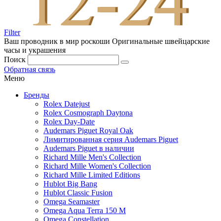
Filter
Ваш проводник в мир роскоши
Оригинальные швейцарские
часы и украшения
Поиск
Обратная связь
Меню
Бренды
Rolex Datejust
Rolex Cosmograph Daytona
Rolex Day-Date
Audemars Piguet Royal Oak
Лимитированная серия Audemars Piguet
Audemars Piguet в наличии
Richard Mille Men's Collection
Richard Mille Women's Collection
Richard Mille Limited Editions
Hublot Big Bang
Hublot Classic Fusion
Omega Seamaster
Omega Aqua Terra 150 M
Omega Constellation