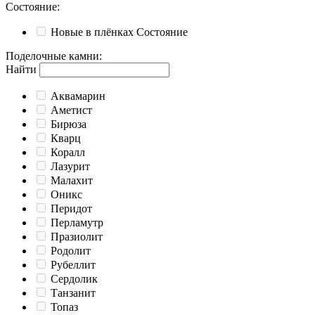
Состояние
:
Новые в плёнках
Состояние
Поделочные камни
:
Найти
Аквамарин
Аметист
Бирюза
Кварц
Коралл
Лазурит
Малахит
Оникс
Перидот
Перламутр
Празиолит
Родолит
Рубеллит
Сердолик
Танзанит
Топаз