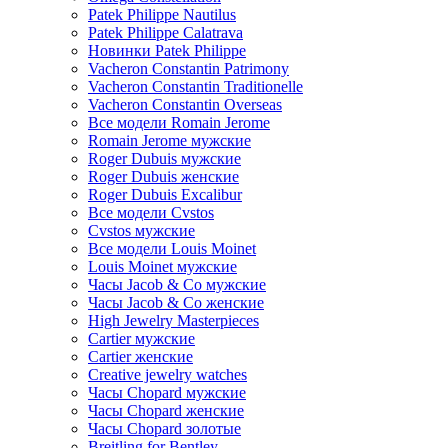
Patek Philippe Nautilus
Patek Philippe Calatrava
Новинки Patek Philippe
Vacheron Constantin Patrimony
Vacheron Constantin Traditionelle
Vacheron Constantin Overseas
Все модели Romain Jerome
Romain Jerome мужские
Roger Dubuis мужские
Roger Dubuis женские
Roger Dubuis Excalibur
Все модели Cvstos
Cvstos мужские
Все модели Louis Moinet
Louis Moinet мужские
Часы Jacob & Co мужские
Часы Jacob & Co женские
High Jewelry Masterpieces
Cartier мужские
Cartier женские
Creative jewelry watches
Часы Chopard мужские
Часы Сhopard женские
Часы Сhopard золотые
Breitling for Bentley