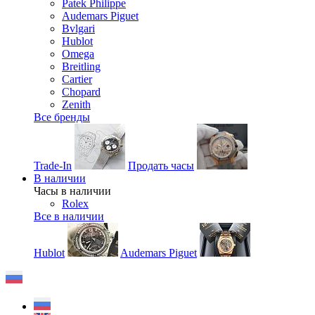
Patek Philippe
Audemars Piguet
Bvlgari
Hublot
Omega
Breitling
Cartier
Chopard
Zenith
Все бренды
Trade-In
Продать часы
В наличии
Часы в наличии
Rolex
Все в наличии
Hublot
Audemars Piguet