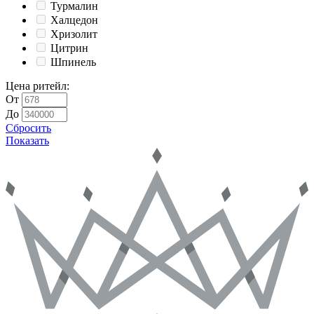
Турмалин
Халцедон
Хризолит
Цитрин
Шпинель
Цена ритейл
:
От
До
Сбросить
Показать