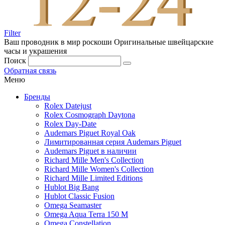
Filter
Ваш проводник в мир роскоши
Оригинальные швейцарские
часы и украшения
Поиск
Обратная связь
Меню
Бренды
Rolex Datejust
Rolex Cosmograph Daytona
Rolex Day-Date
Audemars Piguet Royal Oak
Лимитированная серия Audemars Piguet
Audemars Piguet в наличии
Richard Mille Men's Collection
Richard Mille Women's Collection
Richard Mille Limited Editions
Hublot Big Bang
Hublot Classic Fusion
Omega Seamaster
Omega Aqua Terra 150 M
Omega Constellation