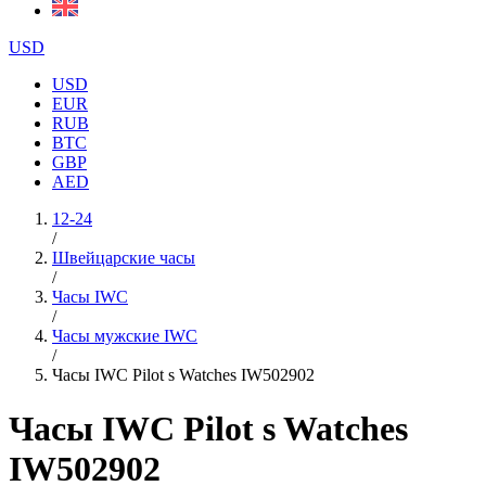
USD
USD
EUR
RUB
BTC
GBP
AED
12-24
/
Швейцарские часы
/
Часы IWC
/
Часы мужские IWC
/
Часы IWC Pilot s Watches IW502902
Часы IWC Pilot s Watches
IW502902