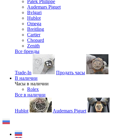
Patek Philippe
Audemars Piguet
Bvlgari
Hublot
Omega
Breitling
Cartier
Chopard
Zenith
Все бренды
Trade-In
Продать часы
В наличии
Часы в наличии
Rolex
Все в наличии
Hublot
Audemars Piguet