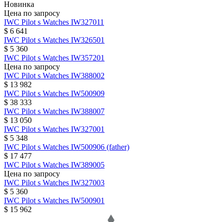
Новинка
Цена по запросу
IWC
Pilot s Watches
IW327011
$ 6 641
IWC
Pilot s Watches
IW326501
$ 5 360
IWC
Pilot s Watches
IW357201
Цена по запросу
IWC
Pilot s Watches
IW388002
$ 13 982
IWC
Pilot s Watches
IW500909
$ 38 333
IWC
Pilot s Watches
IW388007
$ 13 050
IWC
Pilot s Watches
IW327001
$ 5 348
IWC
Pilot s Watches
IW500906 (father)
$ 17 477
IWC
Pilot s Watches
IW389005
Цена по запросу
IWC
Pilot s Watches
IW327003
$ 5 360
IWC
Pilot s Watches
IW500901
$ 15 962