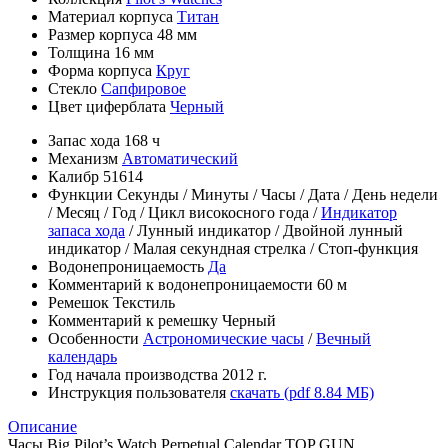
Материал корпуса
Титан
Размер корпуса
48 мм
Толщина
16 мм
Форма корпуса
Круг
Стекло
Сапфировое
Цвет циферблата
Черный
Запас хода
168 ч
Механизм
Автоматический
Калибр
51614
Функции
Секунды
/
Минуты
/
Часы
/
Дата
/
День недели
/
Месяц
/
Год
/
Цикл високосного года
/
Индикатор
запаса хода
/
Лунный индикатор
/
Двойной лунный
индикатор
/
Малая секундная стрелка
/
Cтоп-функция
Водонепроницаемость
Да
Комментарий к водонепроницаемости
60 м
Ремешок
Текстиль
Комментарий к ремешку
Черный
Особенности
Астрономические часы
/
Вечный
календарь
Год начала производства
2012 г.
Инструкция пользователя
скачать (pdf 8.84 МБ)
Описание
Часы Big Pilot’s Watch Perpetual Calendar TOP GUN