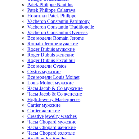
Patek Philippe Nautilus
Patek Philippe Calatrava
Новинки Patek Philippe
Vacheron Constantin Patrimony
Vacheron Constantin Traditionelle
Vacheron Constantin Overseas
Все модели Romain Jerome
Romain Jerome мужские
Roger Dubuis мужские
Roger Dubuis женские
Roger Dubuis Excalibur
Все модели Cvstos
Cvstos мужские
Все модели Louis Moinet
Louis Moinet мужские
Часы Jacob & Co мужские
Часы Jacob & Co женские
High Jewelry Masterpieces
Cartier мужские
Cartier женские
Creative jewelry watches
Часы Chopard мужские
Часы Сhopard женские
Часы Сhopard золотые
Breitling for Bentley