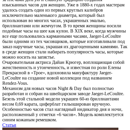
изысканных часов для женщин. Уже в 1880-х годах мастерам
удалось создать один из первых круглых калибров
исключительно маленького диаметра, который был
использован во многих часах, украшенных эмалью,
бриллиантами или жемчугом. В то время женщины носили
подобные часы на шее как кулон. В XIX веке, когда мужчины
все еще пользовались карманными часами, Jaeger-LeCoultre
были одними из тех часовщиков, которые изготавливали под
заказ наручные часы, украшая их драгоценными камнями. Так
в среде женщин стали набирать популярность часы, которые
можно носить на запястье.
Очаровательная актриса Дайан Крюгер, воплощающая собой
женственность и утонченность, и известная по роли Елены
Прекрасной в «Трое», вдохновила мануфактуру Jaeger-
LeCoultre на создание новой коллекции под названием
Rendez-Vous.
Механизм для новых часов Night & Day был полностью
разработан и собран на швейцарском заводе Jaeger-LeCoultre.
Безель этой стальной модели украшен 60-ю бриллиантами
весом 0,69 карата, циферблат гильоширован вручную.
Особенностью часов стал наглядный индикатор дня и ночи,
расположенный у отметки «6 часов». Модель комплектуется
синим кожаным ремешком.
Статьи