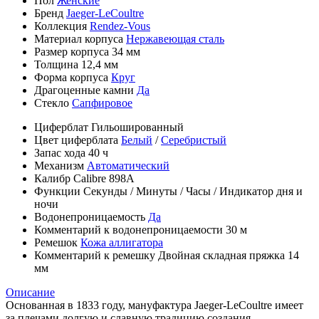
Пол
Женские
Бренд
Jaeger-LeCoultre
Коллекция
Rendez-Vous
Материал корпуса
Нержавеющая сталь
Размер корпуса
34 мм
Толщина
12,4 мм
Форма корпуса
Круг
Драгоценные камни
Да
Стекло
Сапфировое
Циферблат
Гильошированный
Цвет циферблата
Белый
/
Серебристый
Запас хода
40 ч
Механизм
Автоматический
Калибр
Calibre 898A
Функции
Секунды
/
Минуты
/
Часы
/
Индикатор дня и
ночи
Водонепроницаемость
Да
Комментарий к водонепроницаемости
30 м
Ремешок
Кожа аллигатора
Комментарий к ремешку
Двойная складная пряжка 14
мм
Описание
Основанная в 1833 году, мануфактура Jaeger-LeCoultre имеет
за плечами долгую и славную традицию создания