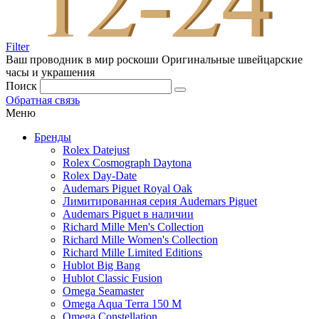
Filter
Ваш проводник в мир роскоши
Оригинальные швейцарские
часы и украшения
Поиск
Обратная связь
Меню
Бренды
Rolex Datejust
Rolex Cosmograph Daytona
Rolex Day-Date
Audemars Piguet Royal Oak
Лимитированная серия Audemars Piguet
Audemars Piguet в наличии
Richard Mille Men's Collection
Richard Mille Women's Collection
Richard Mille Limited Editions
Hublot Big Bang
Hublot Classic Fusion
Omega Seamaster
Omega Aqua Terra 150 M
Omega Constellation