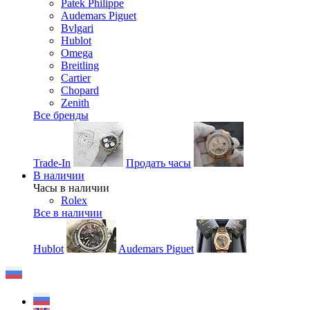
Patek Philippe
Audemars Piguet
Bvlgari
Hublot
Omega
Breitling
Cartier
Chopard
Zenith
Все бренды
Trade-In
Продать часы
В наличии
Часы в наличии
Rolex
Все в наличии
Hublot
Audemars Piguet