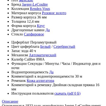
Пол
Женские
Бренд
Jaeger-LeCoultre
Коллекция
Rendez-Vous
Материал корпуса
Розовое золото
Размер корпуса
36 мм
Толщина
12,4 мм
Форма корпуса
Круг
Драгоценные камни
Да
Стекло
Сапфировое
Циферблат
Перламутровый
Цвет циферблата
Белый
/
Серебристый
Запас хода
40 ч
Механизм
Автоматический
Калибр
Calibre 898A
Функции
Секунды
/
Минуты
/
Часы
/
Индикатор дня и
ночи
Водонепроницаемость
Да
Комментарий к водонепроницаемости
30 м
Ремешок
Кожа аллигатора
Комментарий к ремешку
Двойная складная пряжка 16
мм
Инструкция пользователя
скачать (pdf 0 Б)
Описание
Основанная в 1833 году, мануфактура Jaeger-LeCoultre имеет