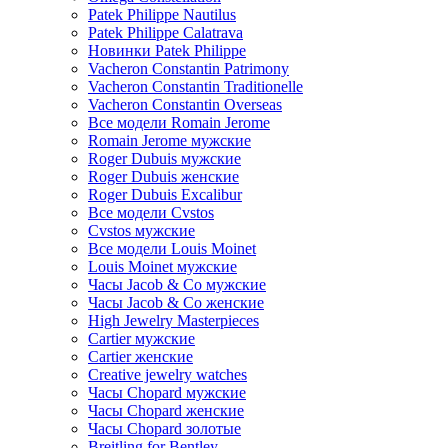
Patek Philippe Nautilus
Patek Philippe Calatrava
Новинки Patek Philippe
Vacheron Constantin Patrimony
Vacheron Constantin Traditionelle
Vacheron Constantin Overseas
Все модели Romain Jerome
Romain Jerome мужские
Roger Dubuis мужские
Roger Dubuis женские
Roger Dubuis Excalibur
Все модели Cvstos
Cvstos мужские
Все модели Louis Moinet
Louis Moinet мужские
Часы Jacob & Co мужские
Часы Jacob & Co женские
High Jewelry Masterpieces
Cartier мужские
Cartier женские
Creative jewelry watches
Часы Chopard мужские
Часы Сhopard женские
Часы Сhopard золотые
Breitling for Bentley