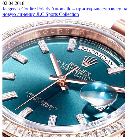
02.04.2018
Jaeger-LeCoultre Polaris Automatic – приоткрываем завесу на
новую линейку JLC Sports Collection