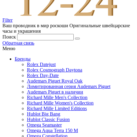
Filter
Ваш проводник в мир роскоши
Оригинальные швейцарские
часы и украшения
Поиск
Обратная связь
Меню
Бренды
Rolex Datejust
Rolex Cosmograph Daytona
Rolex Day-Date
Audemars Piguet Royal Oak
Лимитированная серия Audemars Piguet
Audemars Piguet в наличии
Richard Mille Men's Collection
Richard Mille Women's Collection
Richard Mille Limited Editions
Hublot Big Bang
Hublot Classic Fusion
Omega Seamaster
Omega Aqua Terra 150 M
Omega Constellation