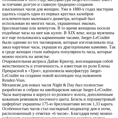
за плечами долгую и славную традицию создания
изысканных часов для женщин. Уже в 1880-х годах мастерам
удалось создать один из первых круглых калибров
исключительно маленького диаметра, который был
использован во многих часах, украшенных эмалью,
бриллиантами или жемчугом. В то время женщины носили
подобные часы на шее как кулон. В XIX веке, когда мужчины
все еще пользовались карманными часами, Jaeger-LeCoultre
были одними из тех часовщиков, которые изготавливали под
заказ наручные часы, украшая их драгоценными камнями. Так
в среде женщин стали набирать популярность часы, которые
можно носить на запястье.
Очаровательная актриса Дайан Крюгер, воплощающая собой
женственность и утонченность, и известная по роли Елены
Прекрасной в «Трое», вдохновила мануфактуру Jaeger-
LeCoultre на создание новой коллекции под названием
Rendez-Vous.
Механизм для новых часов Night & Day был полностью
разработан и собран на швейцарском заводе Jaeger-LeCoultre.
Часы выпущены в корпусе из розового золота, дополненным
кожаным ремешком песочного цвета. Безель и перламутровый
циферблат украшены 175-ю бриллиантами весом 1,33 карата.
Особенностью часов стал наглядный индикатор дня и ночи,
расположенный у отметки «6 часов». Благодаря нему можно