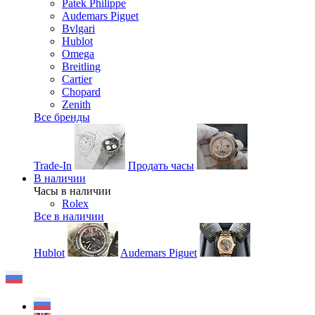
Patek Philippe
Audemars Piguet
Bvlgari
Hublot
Omega
Breitling
Cartier
Chopard
Zenith
Все бренды
Trade-In
Продать часы
В наличии
Часы в наличии
Rolex
Все в наличии
Hublot
Audemars Piguet