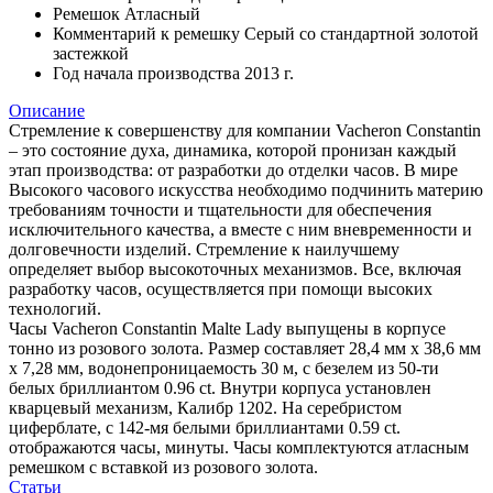
Ремешок
Атласный
Комментарий к ремешку
Серый со стандартной золотой
застежкой
Год начала производства
2013 г.
Описание
Стремление к совершенству для компании Vacheron Constantin
– это состояние духа, динамика, которой пронизан каждый
этап производства: от разработки до отделки часов. В мире
Высокого часового искусства необходимо подчинить материю
требованиям точности и тщательности для обеспечения
исключительного качества, а вместе с ним вневременности и
долговечности изделий. Стремление к наилучшему
определяет выбор высокоточных механизмов. Все, включая
разработку часов, осуществляется при помощи высоких
технологий.
Часы Vacheron Constantin Malte Lady выпущены в корпусе
тонно из розового золота. Размер составляет 28,4 мм х 38,6 мм
х 7,28 мм, водонепроницаемость 30 м, с безелем из 50-ти
белых бриллиантом 0.96 ct. Внутри корпуса установлен
кварцевый механизм, Калибр 1202. На серебристом
циферблате, с 142-мя белыми бриллиантами 0.59 ct.
отображаются часы, минуты. Часы комплектуются атласным
ремешком с вставкой из розового золота.
Статьи