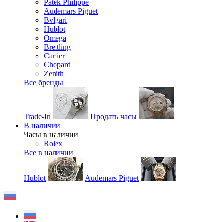
Patek Philippe
Audemars Piguet
Bvlgari
Hublot
Omega
Breitling
Cartier
Chopard
Zenith
Все бренды
Trade-In
Продать часы
В наличии
Часы в наличии
Rolex
Все в наличии
Hublot
Audemars Piguet