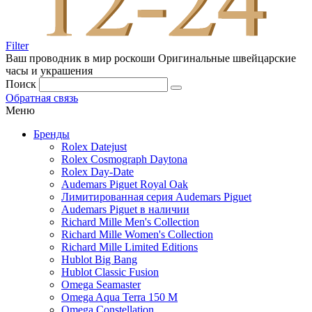
Filter
Ваш проводник в мир роскоши
Оригинальные швейцарские
часы и украшения
Поиск
Обратная связь
Меню
Бренды
Rolex Datejust
Rolex Cosmograph Daytona
Rolex Day-Date
Audemars Piguet Royal Oak
Лимитированная серия Audemars Piguet
Audemars Piguet в наличии
Richard Mille Men's Collection
Richard Mille Women's Collection
Richard Mille Limited Editions
Hublot Big Bang
Hublot Classic Fusion
Omega Seamaster
Omega Aqua Terra 150 M
Omega Constellation