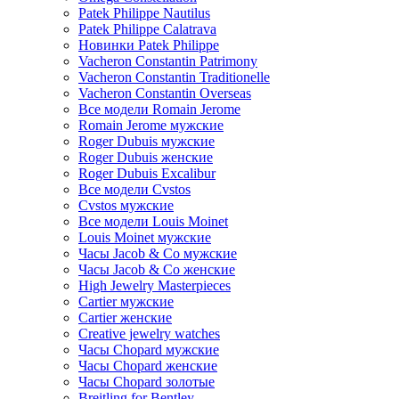
Patek Philippe Nautilus
Patek Philippe Calatrava
Новинки Patek Philippe
Vacheron Constantin Patrimony
Vacheron Constantin Traditionelle
Vacheron Constantin Overseas
Все модели Romain Jerome
Romain Jerome мужские
Roger Dubuis мужские
Roger Dubuis женские
Roger Dubuis Excalibur
Все модели Cvstos
Cvstos мужские
Все модели Louis Moinet
Louis Moinet мужские
Часы Jacob & Co мужские
Часы Jacob & Co женские
High Jewelry Masterpieces
Cartier мужские
Cartier женские
Creative jewelry watches
Часы Chopard мужские
Часы Сhopard женские
Часы Сhopard золотые
Breitling for Bentley