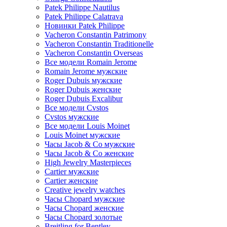
Patek Philippe Nautilus
Patek Philippe Calatrava
Новинки Patek Philippe
Vacheron Constantin Patrimony
Vacheron Constantin Traditionelle
Vacheron Constantin Overseas
Все модели Romain Jerome
Romain Jerome мужские
Roger Dubuis мужские
Roger Dubuis женские
Roger Dubuis Excalibur
Все модели Cvstos
Cvstos мужские
Все модели Louis Moinet
Louis Moinet мужские
Часы Jacob & Co мужские
Часы Jacob & Co женские
High Jewelry Masterpieces
Cartier мужские
Cartier женские
Creative jewelry watches
Часы Chopard мужские
Часы Сhopard женские
Часы Сhopard золотые
Breitling for Bentley