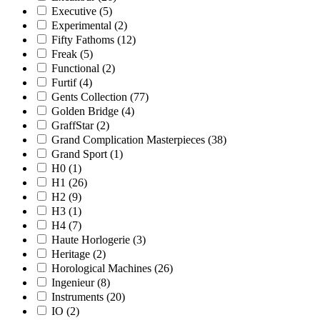
Executive
(5)
Experimental
(2)
Fifty Fathoms
(12)
Freak
(5)
Functional
(2)
Furtif
(4)
Gents Collection
(77)
Golden Bridge
(4)
GraffStar
(2)
Grand Complication Masterpieces
(38)
Grand Sport
(1)
H0
(1)
H1
(26)
H2
(9)
H3
(1)
H4
(7)
Haute Horlogerie
(3)
Heritage
(2)
Horological Machines
(26)
Ingenieur
(8)
Instruments
(20)
IO
(2)