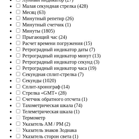
Малая секундная стрелка
(428)
Месяц
(63)
Минутный репетир
(26)
Минутный счетчик
(1)
Минуты
(1805)
Прыгающий час
(24)
Расчет времени погружения
(15)
Ретроградный индикатор даты
(7)
Ретроградный индикатор минут
(13)
Ретроградный индикатор секунд
(3)
Ретроградный индикатор часа
(19)
Секундная сплит-стрелка
(7)
Секунды
(1020)
Сплит-хронограф
(14)
Стрелка «GMT»
(28)
Счетчик обратного отсчета
(1)
Тахометрическая шкала
(74)
Телеметрическая шкала
(1)
Термометр
Указатель AM / PM
(2)
Указатель знаков Зодиака
Указатель сторон света
(1)