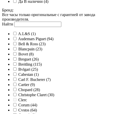
Да
В наличии
(4)
Бренд
:
Все часы только оригинальные с гарантией от завода
производителя.
Найти
A.L&S
(1)
Audemars Piguet
(94)
Bell & Ross
(23)
Blancpain
(23)
Bovet
(8)
Breguet
(26)
Breitling
(115)
Bvlgari
(25)
Cabestan
(1)
Carl F. Bucherer
(7)
Cartier
(9)
Chopard
(28)
Christophe Claret
(30)
Clerc
Corum
(44)
Cvstos
(64)