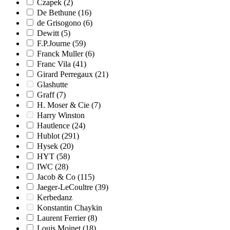
Czapek
(2)
De Bethune
(16)
de Grisogono
(6)
Dewitt
(5)
F.P.Journe
(59)
Franck Muller
(6)
Franc Vila
(41)
Girard Perregaux
(21)
Glashutte
Graff
(7)
H. Moser & Cie
(7)
Harry Winston
Hautlence
(24)
Hublot
(291)
Hysek
(20)
HYT
(58)
IWC
(28)
Jacob & Co
(115)
Jaeger-LeCoultre
(39)
Kerbedanz
Konstantin Chaykin
Laurent Ferrier
(8)
Louis Moinet
(18)