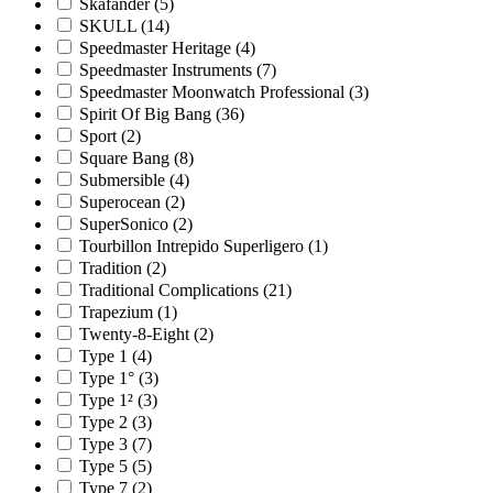
Skafander
(5)
SKULL
(14)
Speedmaster Heritage
(4)
Speedmaster Instruments
(7)
Speedmaster Moonwatch Professional
(3)
Spirit Of Big Bang
(36)
Sport
(2)
Square Bang
(8)
Submersible
(4)
Superocean
(2)
SuperSonico
(2)
Tourbillon Intrepido Superligero
(1)
Tradition
(2)
Traditional Complications
(21)
Trapezium
(1)
Twenty-8-Eight
(2)
Type 1
(4)
Type 1°
(3)
Type 1²
(3)
Type 2
(3)
Type 3
(7)
Type 5
(5)
Type 7
(2)