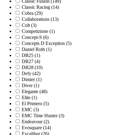
Classic Fusion
(149)
Classic Racing
(14)
Cobra
(29)
Collaborations
(13)
Colt
(3)
Competizione
(1)
Concept-S
(6)
Concepts D Exception
(5)
Daniel Roth
(1)
DB25
(1)
DB27
(4)
DB28
(10)
Defy
(42)
Dimier
(1)
Diver
(1)
Elegante
(48)
Elite
(1)
El Primero
(5)
EMC
(3)
EMC Time Hunter
(3)
Endeavour
(2)
Evosquare
(14)
Excalibur
(26)