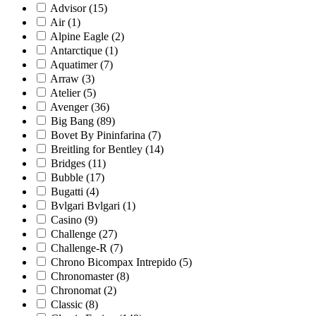
Advisor
(15)
Air
(1)
Alpine Eagle
(2)
Antarctique
(1)
Aquatimer
(7)
Arraw
(3)
Atelier
(5)
Avenger
(36)
Big Bang
(89)
Bovet By Pininfarina
(7)
Breitling for Bentley
(14)
Bridges
(11)
Bubble
(17)
Bugatti
(4)
Bvlgari Bvlgari
(1)
Casino
(9)
Challenge
(27)
Challenge-R
(7)
Chrono Bicompax Intrepido
(5)
Chronomaster
(8)
Chronomat
(2)
Classic
(8)