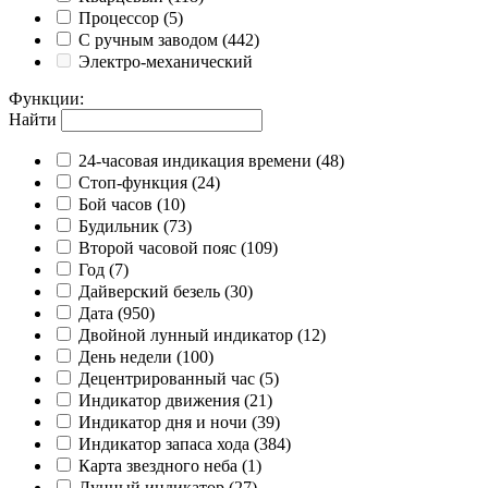
Процессор
(5)
С ручным заводом
(442)
Электро-механический
Функции
:
Найти
24-часовая индикация времени
(48)
Cтоп-функция
(24)
Бой часов
(10)
Будильник
(73)
Второй часовой пояс
(109)
Год
(7)
Дайверский безель
(30)
Дата
(950)
Двойной лунный индикатор
(12)
День недели
(100)
Децентрированный час
(5)
Индикатор движения
(21)
Индикатор дня и ночи
(39)
Индикатор запаса хода
(384)
Карта звездного неба
(1)
Лунный индикатор
(27)