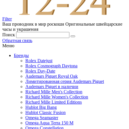
Filter
Ваш проводник в мир роскоши
Оригинальные швейцарские
часы и украшения
Поиск
Обратная связь
Меню
Бренды
Rolex Datejust
Rolex Cosmograph Daytona
Rolex Day-Date
Audemars Piguet Royal Oak
Лимитированная серия Audemars Piguet
Audemars Piguet в наличии
Richard Mille Men's Collection
Richard Mille Women's Collection
Richard Mille Limited Editions
Hublot Big Bang
Hublot Classic Fusion
Omega Seamaster
Omega Aqua Terra 150 M
Omega Constellation