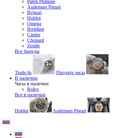
Patek Philippe
Audemars Piguet
Bvlgari
Hublot
Omega
Breitling
Cartier
Chopard
Zenith
Все бренды
Trade-In
Продать часы
В наличии
Часы в наличии
Rolex
Все в наличии
Hublot
Audemars Piguet