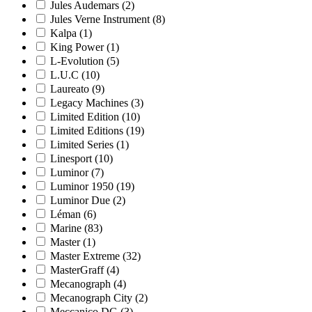
Jules Audemars
(2)
Jules Verne Instrument
(8)
Kalpa
(1)
King Power
(1)
L-Evolution
(5)
L.U.C
(10)
Laureato
(9)
Legacy Machines
(3)
Limited Edition
(10)
Limited Editions
(19)
Limited Series
(1)
Linesport
(10)
Luminor
(7)
Luminor 1950
(19)
Luminor Due
(2)
Léman
(6)
Marine
(83)
Master
(1)
Master Extreme
(32)
MasterGraff
(4)
Mecanograph
(4)
Mecanograph City
(2)
Meccanico DG
(3)