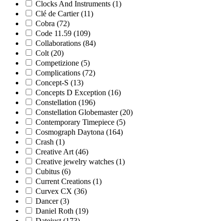
Clocks And Instruments
(1)
Clé de Cartier
(11)
Cobra
(72)
Code 11.59
(109)
Collaborations
(84)
Colt
(20)
Competizione
(5)
Complications
(72)
Concept-S
(13)
Concepts D Exception
(16)
Constellation
(196)
Constellation Globemaster
(20)
Contemporary Timepiece
(5)
Cosmograph Daytona
(164)
Crash
(1)
Creative Art
(46)
Creative jewelry watches
(1)
Cubitus
(6)
Current Creations
(1)
Curvex CX
(36)
Dancer
(3)
Daniel Roth
(19)
Datejust
(173)