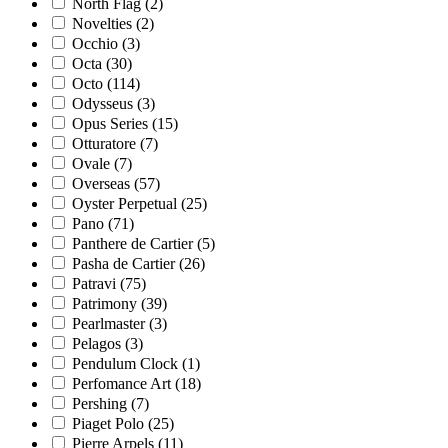
North Flag
(2)
Novelties
(2)
Occhio
(3)
Octa
(30)
Octo
(114)
Odysseus
(3)
Opus Series
(15)
Otturatore
(7)
Ovale
(7)
Overseas
(57)
Oyster Perpetual
(25)
Pano
(71)
Panthere de Cartier
(5)
Pasha de Cartier
(26)
Patravi
(75)
Patrimony
(39)
Pearlmaster
(3)
Pelagos
(3)
Pendulum Clock
(1)
Perfomance Art
(18)
Pershing
(7)
Piaget Polo
(25)
Pierre Arpels
(11)