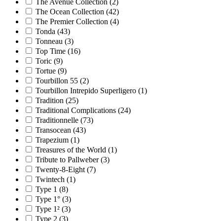
The Avenue Collection
(2)
The Ocean Collection
(42)
The Premier Collection
(4)
Tonda
(43)
Tonneau
(3)
Top Time
(16)
Toric
(9)
Tortue
(9)
Tourbillon 55
(2)
Tourbillon Intrepido Superligero
(1)
Tradition
(25)
Traditional Complications
(24)
Traditionnelle
(73)
Transocean
(43)
Trapezium
(1)
Treasures of the World
(1)
Tribute to Pallweber
(3)
Twenty-8-Eight
(7)
Twintech
(1)
Type 1
(8)
Type 1°
(3)
Type 1²
(3)
Type 2
(3)