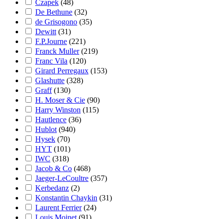
Czapek
(48)
De Bethune
(32)
de Grisogono
(35)
Dewitt
(31)
F.P.Journe
(221)
Franck Muller
(219)
Franc Vila
(120)
Girard Perregaux
(153)
Glashutte
(328)
Graff
(130)
H. Moser & Cie
(90)
Harry Winston
(115)
Hautlence
(36)
Hublot
(940)
Hysek
(70)
HYT
(101)
IWC
(318)
Jacob & Co
(468)
Jaeger-LeCoultre
(357)
Kerbedanz
(2)
Konstantin Chaykin
(31)
Laurent Ferrier
(24)
Louis Moinet
(91)