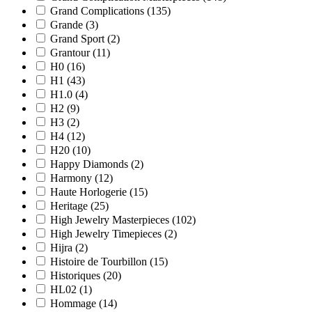
Grand Complications
(135)
Grande
(3)
Grand Sport
(2)
Grantour
(11)
H0
(16)
H1
(43)
H1.0
(4)
H2
(9)
H3
(2)
H4
(12)
H20
(10)
Happy Diamonds
(2)
Harmony
(12)
Haute Horlogerie
(15)
Heritage
(25)
High Jewelry Masterpieces
(102)
High Jewelry Timepieces
(2)
Hijra
(2)
Histoire de Tourbillon
(15)
Historiques
(20)
HL02
(1)
Hommage
(14)