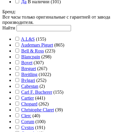
Да
В наличии
(101)
Бренд
:
Все часы только оригинальные с гарантией от завода
производителя.
Найти
A.L&S
(155)
Audemars Piguet
(865)
Bell & Ross
(223)
Blancpain
(298)
Bovet
(307)
Breguet
(267)
Breitling
(1022)
Bvlgari
(252)
Cabestan
(2)
Carl F. Bucherer
(155)
Cartier
(441)
Chopard
(262)
Christophe Claret
(39)
Clerc
(40)
Corum
(100)
Cvstos
(191)