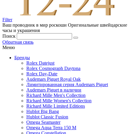
Filter
Ваш проводник в мир роскоши
Оригинальные швейцарские
часы и украшения
Поиск
Обратная связь
Меню
Бренды
Rolex Datejust
Rolex Cosmograph Daytona
Rolex Day-Date
Audemars Piguet Royal Oak
Лимитированная серия Audemars Piguet
Audemars Piguet в наличии
Richard Mille Men's Collection
Richard Mille Women's Collection
Richard Mille Limited Editions
Hublot Big Bang
Hublot Classic Fusion
Omega Seamaster
Omega Aqua Terra 150 M
Omega Constellation