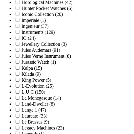
Horological Machines
(42)
Hunter Pocket Watches
(6)
Iconic Collection
(20)
Imperiale
(1)
Ingenieur
(37)
Instruments
(129)
IO
(24)
Jewellery Collection
(3)
Jules Audemars
(91)
Jules Verne Instrument
(8)
Jurassic Watch
(1)
Kalpa
(15)
Kilada
(9)
King Power
(5)
L-Evolution
(25)
L.U.C
(150)
La Monegasque
(14)
Land-Dweller
(8)
Lange 1
(47)
Laureato
(33)
Le Brassus
(9)
Legacy Machines
(23)
Legends
(1)