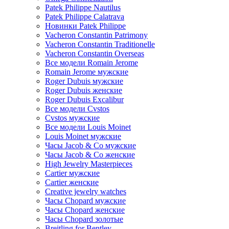
Patek Philippe Nautilus
Patek Philippe Calatrava
Новинки Patek Philippe
Vacheron Constantin Patrimony
Vacheron Constantin Traditionelle
Vacheron Constantin Overseas
Все модели Romain Jerome
Romain Jerome мужские
Roger Dubuis мужские
Roger Dubuis женские
Roger Dubuis Excalibur
Все модели Cvstos
Cvstos мужские
Все модели Louis Moinet
Louis Moinet мужские
Часы Jacob & Co мужские
Часы Jacob & Co женские
High Jewelry Masterpieces
Cartier мужские
Cartier женские
Creative jewelry watches
Часы Chopard мужские
Часы Сhopard женские
Часы Сhopard золотые
Breitling for Bentley