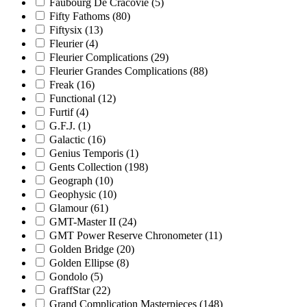
Faubourg De Cracovie
(5)
Fifty Fathoms
(80)
Fiftysix
(13)
Fleurier
(4)
Fleurier Complications
(29)
Fleurier Grandes Complications
(88)
Freak
(16)
Functional
(12)
Furtif
(4)
G.F.J.
(1)
Galactic
(16)
Genius Temporis
(1)
Gents Collection
(198)
Geograph
(10)
Geophysic
(10)
Glamour
(61)
GMT-Master II
(24)
GMT Power Reserve Chronometer
(11)
Golden Bridge
(20)
Golden Ellipse
(8)
Gondolo
(5)
GraffStar
(22)
Grand Complication Masterpieces
(148)