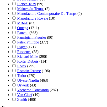
L’epee 1839
(59)
Maitres du Temps
(2)
Manufacture Contemporaire Du Temps
(5)
Manufacture Royale
(10)
MB&F
(83)
Omega
(1211)
Panerai
(363)
Parmigiani Fleurier
(90)
Patek Philippe
(377)
Piaget
(171)
Ressence
(38)
Richard Mille
(296)
Roger Dubuis
(114)
Rolex
(795)
Romain Jerome
(196)
Tudor
(279)
Ulysse Nardin
(463)
Urwerk
(43)
Vacheron Constantin
(287)
Van Cleef
(19)
Zenith
(406)