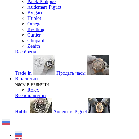
Patek Philippe
Audemars Piguet
Bvlgari
Hublot
Omega
Breitling
Cartier
Chopard
Zenith
Все бренды
Trade-In
Продать часы
В наличии
Часы в наличии
Rolex
Все в наличии
Hublot
Audemars Piguet