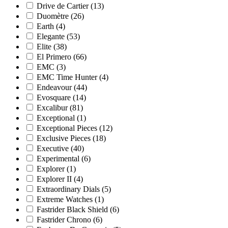
Drive de Cartier
(13)
Duomètre
(26)
Earth
(4)
Elegante
(53)
Elite
(38)
El Primero
(66)
EMC
(3)
EMC Time Hunter
(4)
Endeavour
(44)
Evosquare
(14)
Excalibur
(81)
Exceptional
(1)
Exceptional Pieces
(12)
Exclusive Pieces
(18)
Executive
(40)
Experimental
(6)
Explorer
(1)
Explorer II
(4)
Extraordinary Dials
(5)
Extreme Watches
(1)
Fastrider Black Shield
(6)
Fastrider Chrono
(6)