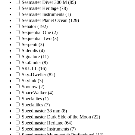
Seamaster Diver 300 M
(85)
Seamaster Heritage
(78)
Seamaster Instruments
(1)
Seamaster Planet Ocean
(129)
Senator
(192)
Sequential One
(2)
Sequential Two
(3)
Serpenti
(3)
Sideralis
(4)
Signature
(11)
Skafander
(8)
SKULL
(16)
Sky-Dweller
(82)
Skylink
(3)
Soonow
(2)
SpaceWalker
(4)
Specialites
(1)
Specialities
(7)
Speedmaster 38 mm
(8)
Speedmaster Dark Side of the Moon
(22)
Speedmaster Heritage
(64)
Speedmaster Instruments
(7)
Speedmaster Moonwatch Professional
(43)