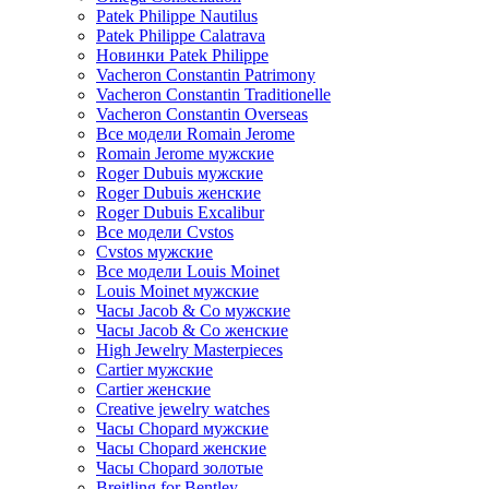
Patek Philippe Nautilus
Patek Philippe Calatrava
Новинки Patek Philippe
Vacheron Constantin Patrimony
Vacheron Constantin Traditionelle
Vacheron Constantin Overseas
Все модели Romain Jerome
Romain Jerome мужские
Roger Dubuis мужские
Roger Dubuis женские
Roger Dubuis Excalibur
Все модели Cvstos
Cvstos мужские
Все модели Louis Moinet
Louis Moinet мужские
Часы Jacob & Co мужские
Часы Jacob & Co женские
High Jewelry Masterpieces
Cartier мужские
Cartier женские
Creative jewelry watches
Часы Chopard мужские
Часы Сhopard женские
Часы Сhopard золотые
Breitling for Bentley