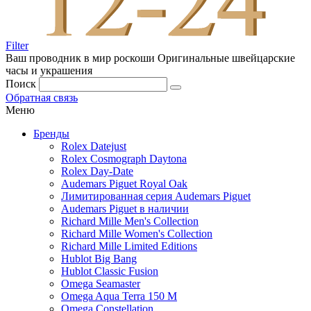
Filter
Ваш проводник в мир роскоши
Оригинальные швейцарские
часы и украшения
Поиск
Обратная связь
Меню
Бренды
Rolex Datejust
Rolex Cosmograph Daytona
Rolex Day-Date
Audemars Piguet Royal Oak
Лимитированная серия Audemars Piguet
Audemars Piguet в наличии
Richard Mille Men's Collection
Richard Mille Women's Collection
Richard Mille Limited Editions
Hublot Big Bang
Hublot Classic Fusion
Omega Seamaster
Omega Aqua Terra 150 M
Omega Constellation