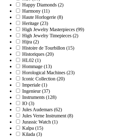
Happy Diamonds
(2)
Harmony
(11)
Haute Horlogerie
(8)
Heritage
(23)
High Jewelry Masterpieces
(99)
High Jewelry Timepieces
(2)
Hijra
(2)
Histoire de Tourbillon
(15)
Historiques
(20)
HL02
(1)
Hommage
(13)
Horological Machines
(23)
Iconic Collection
(20)
Imperiale
(1)
Ingenieur
(37)
Instruments
(128)
IO
(3)
Jules Audemars
(62)
Jules Verne Instrument
(8)
Jurassic Watch
(1)
Kalpa
(15)
Kilada
(3)