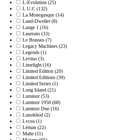
L-Evolution
(25)
L.U.C
(132)
La Monegasque
(14)
Land-Dweller
(8)
Lange 1
(16)
Laureato
(33)
Le Brassus
(7)
Legacy Machines
(23)
Legends
(1)
Levitas
(3)
Limelight
(16)
Limited Edition
(20)
Limited Editions
(39)
Limited Series
(1)
Long Island
(21)
Luminor
(53)
Luminor 1950
(68)
Luminor Due
(16)
Lunokhod
(2)
Lvcea
(1)
Léman
(22)
Malte
(11)
Manero
(65)