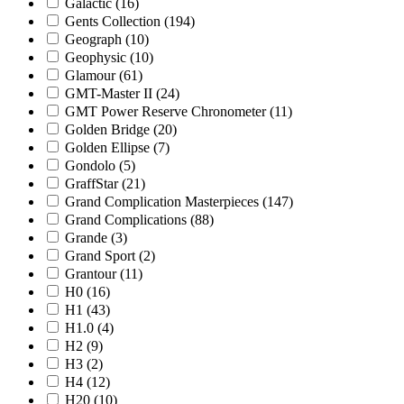
Galactic
(16)
Gents Collection
(194)
Geograph
(10)
Geophysic
(10)
Glamour
(61)
GMT-Master II
(24)
GMT Power Reserve Chronometer
(11)
Golden Bridge
(20)
Golden Ellipse
(7)
Gondolo
(5)
GraffStar
(21)
Grand Complication Masterpieces
(147)
Grand Complications
(88)
Grande
(3)
Grand Sport
(2)
Grantour
(11)
H0
(16)
H1
(43)
H1.0
(4)
H2
(9)
H3
(2)
H4
(12)
H20
(10)