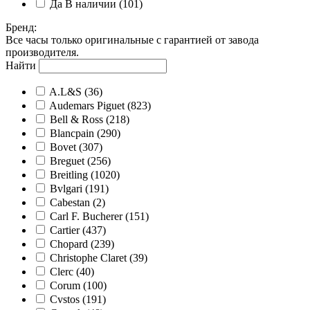
Да
В наличии
(101)
Бренд
:
Все часы только оригинальные с гарантией от завода
производителя.
Найти
A.L&S
(36)
Audemars Piguet
(823)
Bell & Ross
(218)
Blancpain
(290)
Bovet
(307)
Breguet
(256)
Breitling
(1020)
Bvlgari
(191)
Cabestan
(2)
Carl F. Bucherer
(151)
Cartier
(437)
Chopard
(239)
Christophe Claret
(39)
Clerc
(40)
Corum
(100)
Cvstos
(191)