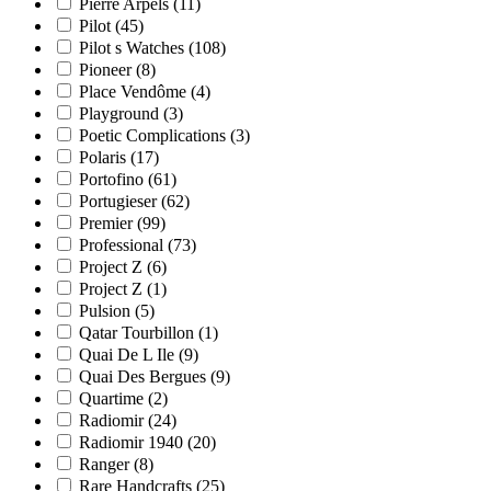
Pierre Arpels
(11)
Pilot
(45)
Pilot s Watches
(108)
Pioneer
(8)
Place Vendôme
(4)
Playground
(3)
Poetic Complications
(3)
Polaris
(17)
Portofino
(61)
Portugieser
(62)
Premier
(99)
Professional
(73)
Project Z
(6)
Project Z
(1)
Pulsion
(5)
Qatar Tourbillon
(1)
Quai De L Ile
(9)
Quai Des Bergues
(9)
Quartime
(2)
Radiomir
(24)
Radiomir 1940
(20)
Ranger
(8)
Rare Handcrafts
(25)