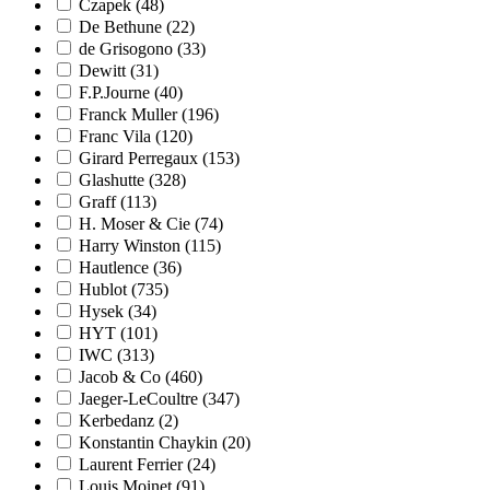
Czapek
(48)
De Bethune
(22)
de Grisogono
(33)
Dewitt
(31)
F.P.Journe
(40)
Franck Muller
(196)
Franc Vila
(120)
Girard Perregaux
(153)
Glashutte
(328)
Graff
(113)
H. Moser & Cie
(74)
Harry Winston
(115)
Hautlence
(36)
Hublot
(735)
Hysek
(34)
HYT
(101)
IWC
(313)
Jacob & Co
(460)
Jaeger-LeCoultre
(347)
Kerbedanz
(2)
Konstantin Chaykin
(20)
Laurent Ferrier
(24)
Louis Moinet
(91)