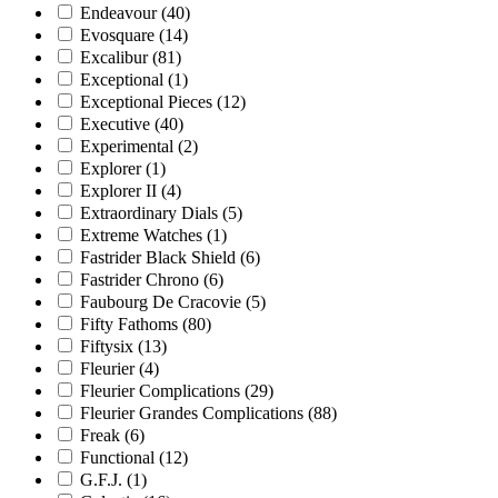
Endeavour
(40)
Evosquare
(14)
Excalibur
(81)
Exceptional
(1)
Exceptional Pieces
(12)
Executive
(40)
Experimental
(2)
Explorer
(1)
Explorer II
(4)
Extraordinary Dials
(5)
Extreme Watches
(1)
Fastrider Black Shield
(6)
Fastrider Chrono
(6)
Faubourg De Cracovie
(5)
Fifty Fathoms
(80)
Fiftysix
(13)
Fleurier
(4)
Fleurier Complications
(29)
Fleurier Grandes Complications
(88)
Freak
(6)
Functional
(12)
G.F.J.
(1)