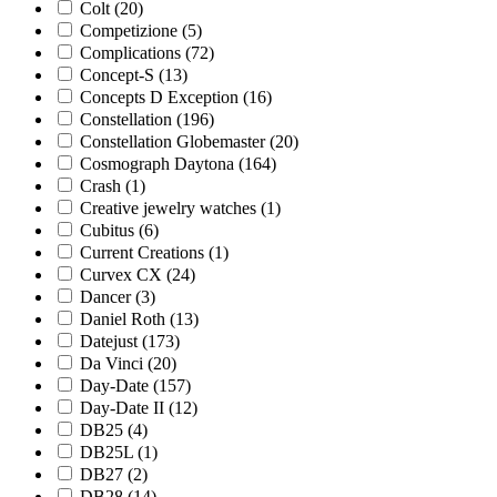
Colt
(20)
Competizione
(5)
Complications
(72)
Concept-S
(13)
Concepts D Exception
(16)
Constellation
(196)
Constellation Globemaster
(20)
Cosmograph Daytona
(164)
Crash
(1)
Creative jewelry watches
(1)
Cubitus
(6)
Current Creations
(1)
Curvex CX
(24)
Dancer
(3)
Daniel Roth
(13)
Datejust
(173)
Da Vinci
(20)
Day-Date
(157)
Day-Date II
(12)
DB25
(4)
DB25L
(1)
DB27
(2)
DB28
(14)