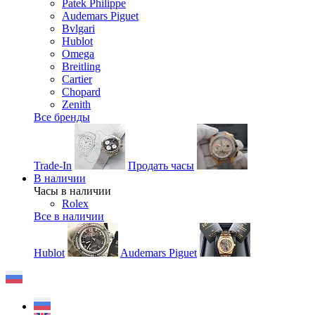
Patek Philippe
Audemars Piguet
Bvlgari
Hublot
Omega
Breitling
Cartier
Chopard
Zenith
Все бренды
Trade-In
Продать часы
В наличии
Часы в наличии
Rolex
Все в наличии
Hublot
Audemars Piguet