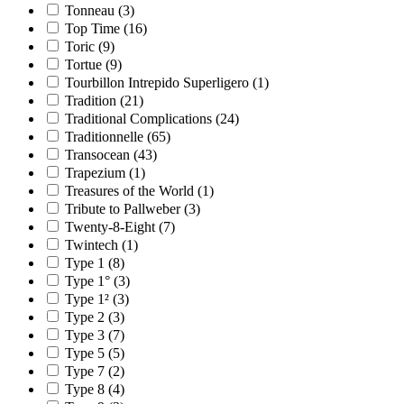
Tonneau
(3)
Top Time
(16)
Toric
(9)
Tortue
(9)
Tourbillon Intrepido Superligero
(1)
Tradition
(21)
Traditional Complications
(24)
Traditionnelle
(65)
Transocean
(43)
Trapezium
(1)
Treasures of the World
(1)
Tribute to Pallweber
(3)
Twenty-8-Eight
(7)
Twintech
(1)
Type 1
(8)
Type 1°
(3)
Type 1²
(3)
Type 2
(3)
Type 3
(7)
Type 5
(5)
Type 7
(2)
Type 8
(4)