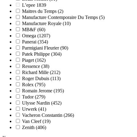
L’epee 1839
Maitres du Temps
(2)
Manufacture Contemporaire Du Temps
(5)
Manufacture Royale
(10)
MB&F
(60)
Omega
(1207)
Panerai
(354)
Parmigiani Fleurier
(90)
Patek Philippe
(304)
Piaget
(162)
Ressence
(38)
Richard Mille
(212)
Roger Dubuis
(113)
Rolex
(795)
Romain Jerome
(195)
Tudor
(279)
Ulysse Nardin
(452)
Urwerk
(41)
Vacheron Constantin
(266)
Van Cleef
(19)
Zenith
(406)