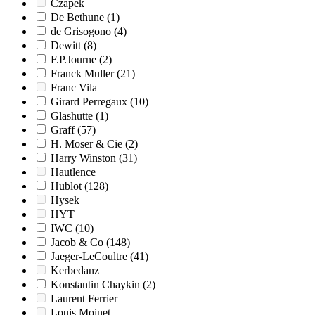
Czapek
De Bethune
(1)
de Grisogono
(4)
Dewitt
(8)
F.P.Journe
(2)
Franck Muller
(21)
Franc Vila
Girard Perregaux
(10)
Glashutte
(1)
Graff
(57)
H. Moser & Cie
(2)
Harry Winston
(31)
Hautlence
Hublot
(128)
Hysek
HYT
IWC
(10)
Jacob & Co
(148)
Jaeger-LeCoultre
(41)
Kerbedanz
Konstantin Chaykin
(2)
Laurent Ferrier
Louis Moinet