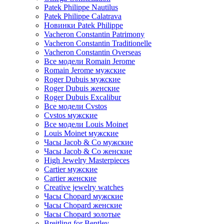
Patek Philippe Nautilus
Patek Philippe Calatrava
Новинки Patek Philippe
Vacheron Constantin Patrimony
Vacheron Constantin Traditionelle
Vacheron Constantin Overseas
Все модели Romain Jerome
Romain Jerome мужские
Roger Dubuis мужские
Roger Dubuis женские
Roger Dubuis Excalibur
Все модели Cvstos
Cvstos мужские
Все модели Louis Moinet
Louis Moinet мужские
Часы Jacob & Co мужские
Часы Jacob & Co женские
High Jewelry Masterpieces
Cartier мужские
Cartier женские
Creative jewelry watches
Часы Chopard мужские
Часы Сhopard женские
Часы Сhopard золотые
Breitling for Bentley