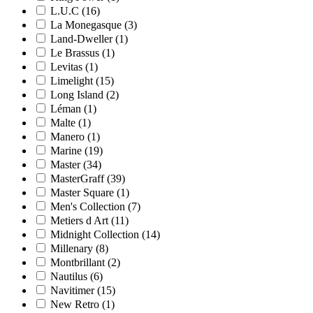
L.U.C
(16)
La Monegasque
(3)
Land-Dweller
(1)
Le Brassus
(1)
Levitas
(1)
Limelight
(15)
Long Island
(2)
Léman
(1)
Malte
(1)
Manero
(1)
Marine
(19)
Master
(34)
MasterGraff
(39)
Master Square
(1)
Men's Collection
(7)
Metiers d Art
(11)
Midnight Collection
(14)
Millenary
(8)
Montbrillant
(2)
Nautilus
(6)
Navitimer
(15)
New Retro
(1)