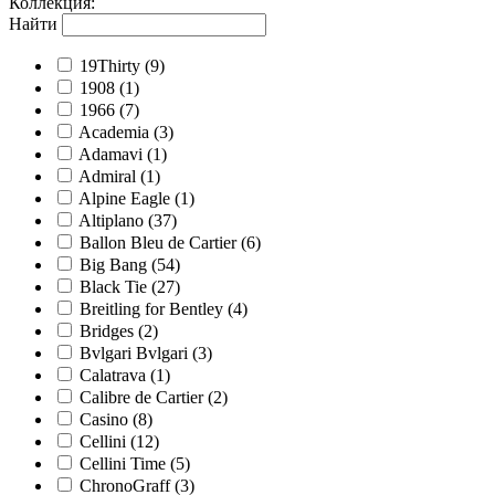
Коллекция
:
Найти
19Thirty
(9)
1908
(1)
1966
(7)
Academia
(3)
Adamavi
(1)
Admiral
(1)
Alpine Eagle
(1)
Altiplano
(37)
Ballon Bleu de Cartier
(6)
Big Bang
(54)
Black Tie
(27)
Breitling for Bentley
(4)
Bridges
(2)
Bvlgari Bvlgari
(3)
Calatrava
(1)
Calibre de Cartier
(2)
Casino
(8)
Cellini
(12)
Cellini Time
(5)
ChronoGraff
(3)