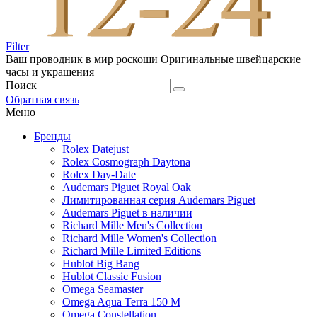
Filter
Ваш проводник в мир роскоши
Оригинальные швейцарские
часы и украшения
Поиск
Обратная связь
Меню
Бренды
Rolex Datejust
Rolex Cosmograph Daytona
Rolex Day-Date
Audemars Piguet Royal Oak
Лимитированная серия Audemars Piguet
Audemars Piguet в наличии
Richard Mille Men's Collection
Richard Mille Women's Collection
Richard Mille Limited Editions
Hublot Big Bang
Hublot Classic Fusion
Omega Seamaster
Omega Aqua Terra 150 M
Omega Constellation