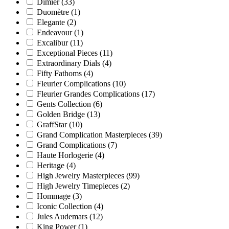
Dimier
(33)
Duomètre
(1)
Elegante
(2)
Endeavour
(1)
Excalibur
(11)
Exceptional Pieces
(11)
Extraordinary Dials
(4)
Fifty Fathoms
(4)
Fleurier Complications
(10)
Fleurier Grandes Complications
(17)
Gents Collection
(6)
Golden Bridge
(13)
GraffStar
(10)
Grand Complication Masterpieces
(39)
Grand Complications
(7)
Haute Horlogerie
(4)
Heritage
(4)
High Jewelry Masterpieces
(99)
High Jewelry Timepieces
(2)
Hommage
(3)
Iconic Collection
(4)
Jules Audemars
(12)
King Power
(1)