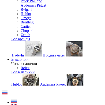
Patek Philippe
Audemars Piguet
Bvlgari
Hublot
Omega
Breitling
Cartier
Chopard
Zenith
Все бренды
Trade-In
Продать часы
В наличии
Часы в наличии
Rolex
Все в наличии
Hublot
Audemars Piguet