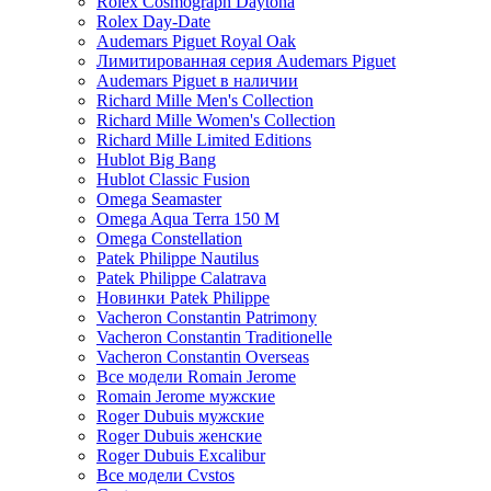
Rolex Cosmograph Daytona
Rolex Day-Date
Audemars Piguet Royal Oak
Лимитированная серия Audemars Piguet
Audemars Piguet в наличии
Richard Mille Men's Collection
Richard Mille Women's Collection
Richard Mille Limited Editions
Hublot Big Bang
Hublot Classic Fusion
Omega Seamaster
Omega Aqua Terra 150 M
Omega Constellation
Patek Philippe Nautilus
Patek Philippe Calatrava
Новинки Patek Philippe
Vacheron Constantin Patrimony
Vacheron Constantin Traditionelle
Vacheron Constantin Overseas
Все модели Romain Jerome
Romain Jerome мужские
Roger Dubuis мужские
Roger Dubuis женские
Roger Dubuis Excalibur
Все модели Cvstos