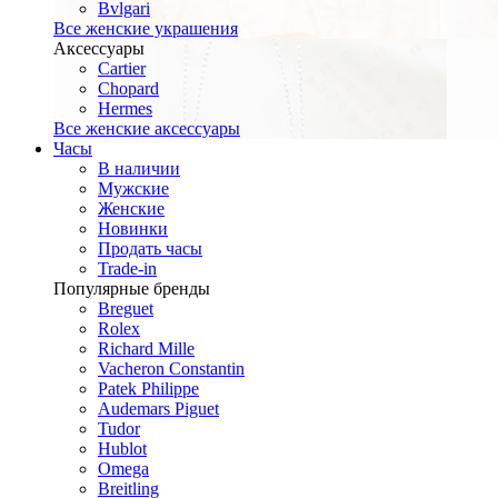
Bvlgari
Все женские украшения
Аксессуары
Cartier
Chopard
Hermes
Все женские аксессуары
Часы
В наличии
Мужские
Женские
Новинки
Продать часы
Trade-in
Популярные бренды
Breguet
Rolex
Richard Mille
Vacheron Constantin
Patek Philippe
Audemars Piguet
Tudor
Hublot
Omega
Breitling