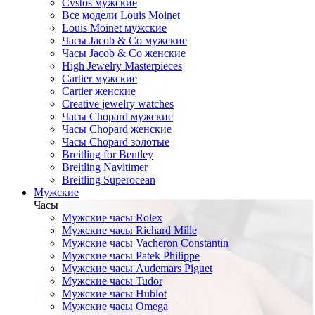
Cvstos мужские
Все модели Louis Moinet
Louis Moinet мужские
Часы Jacob & Co мужские
Часы Jacob & Co женские
High Jewelry Masterpieces
Cartier мужские
Cartier женские
Creative jewelry watches
Часы Chopard мужские
Часы Сhopard женские
Часы Сhopard золотые
Breitling for Bentley
Breitling Navitimer
Breitling Superocean
Мужские
Часы
Мужские часы Rolex
Мужские часы Richard Mille
Мужские часы Vacheron Constantin
Мужские часы Patek Philippe
Мужские часы Audemars Piguet
Мужские часы Tudor
Мужские часы Hublot
Мужские часы Omega