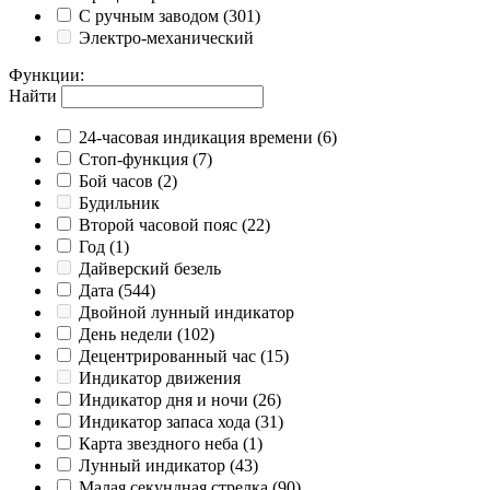
С ручным заводом
(301)
Электро-механический
Функции
:
Найти
24-часовая индикация времени
(6)
Cтоп-функция
(7)
Бой часов
(2)
Будильник
Второй часовой пояс
(22)
Год
(1)
Дайверский безель
Дата
(544)
Двойной лунный индикатор
День недели
(102)
Децентрированный час
(15)
Индикатор движения
Индикатор дня и ночи
(26)
Индикатор запаса хода
(31)
Карта звездного неба
(1)
Лунный индикатор
(43)
Малая секундная стрелка
(90)