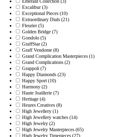
Emerald Collection
(3)
Excalibur
(3)
Exceptional Pieces
(10)
Extraordinary Dials
(21)
Fleurier
(5)
Golden Bridge
(7)
Gondolo
(5)
GraffStar
(2)
Graff Vendome
(8)
Grand Complication Masterpieces
(1)
Grand Complications
(2)
Grappoli
(7)
Happy Diamonds
(23)
Happy Sport
(10)
Harmony
(2)
Haute Joaillerie
(7)
Heritage
(4)
Heures Creatives
(8)
High Jewellery
(1)
High Jewellery watches
(14)
High Jewelry
(2)
High Jewelry Masterpieces
(65)
High Jewelry Timepieces
(27)