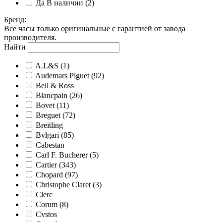
Да
В наличии
(2)
Бренд
:
Все часы только оригинальные с гарантией от завода
производителя.
Найти
A.L&S
(1)
Audemars Piguet
(92)
Bell & Ross
Blancpain
(26)
Bovet
(11)
Breguet
(72)
Breitling
Bvlgari
(85)
Cabestan
Carl F. Bucherer
(5)
Cartier
(343)
Chopard
(97)
Christophe Claret
(3)
Clerc
Corum
(8)
Cvstos