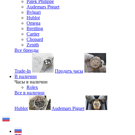
Patek Philippe
Audemars Piguet
Bvlgari
Hublot
Omega
Breitling
Cartier
Chopard
Zenith
Все бренды
Trade-In
Продать часы
В наличии
Часы в наличии
Rolex
Все в наличии
Hublot
Audemars Piguet