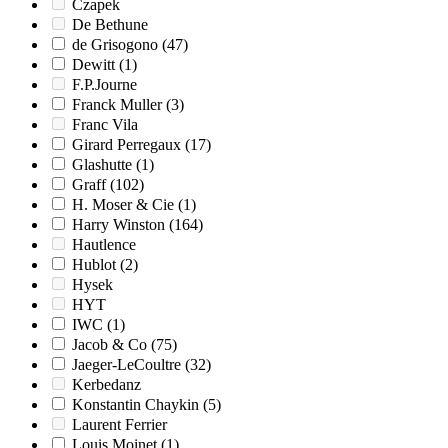
Czapek
De Bethune
de Grisogono
(47)
Dewitt
(1)
F.P.Journe
Franck Muller
(3)
Franc Vila
Girard Perregaux
(17)
Glashutte
(1)
Graff
(102)
H. Moser & Cie
(1)
Harry Winston
(164)
Hautlence
Hublot
(2)
Hysek
HYT
IWC
(1)
Jacob & Co
(75)
Jaeger-LeCoultre
(32)
Kerbedanz
Konstantin Chaykin
(5)
Laurent Ferrier
Louis Moinet
(1)