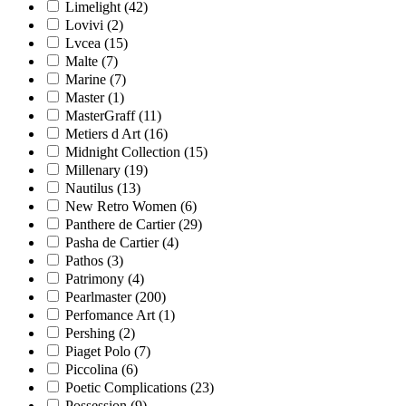
Limelight
(42)
Lovivi
(2)
Lvcea
(15)
Malte
(7)
Marine
(7)
Master
(1)
MasterGraff
(11)
Metiers d Art
(16)
Midnight Collection
(15)
Millenary
(19)
Nautilus
(13)
New Retro Women
(6)
Panthere de Cartier
(29)
Pasha de Cartier
(4)
Pathos
(3)
Patrimony
(4)
Pearlmaster
(200)
Perfomance Art
(1)
Pershing
(2)
Piaget Polo
(7)
Piccolina
(6)
Poetic Complications
(23)
Possession
(9)