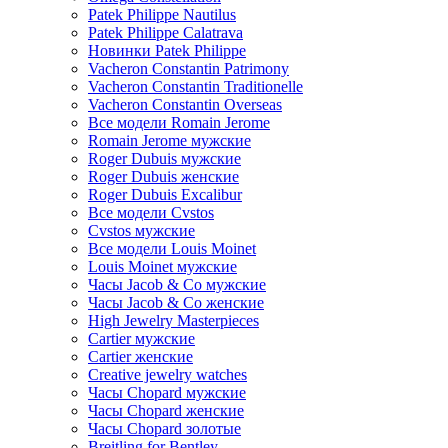
Patek Philippe Nautilus
Patek Philippe Calatrava
Новинки Patek Philippe
Vacheron Constantin Patrimony
Vacheron Constantin Traditionelle
Vacheron Constantin Overseas
Все модели Romain Jerome
Romain Jerome мужские
Roger Dubuis мужские
Roger Dubuis женские
Roger Dubuis Excalibur
Все модели Cvstos
Cvstos мужские
Все модели Louis Moinet
Louis Moinet мужские
Часы Jacob & Co мужские
Часы Jacob & Co женские
High Jewelry Masterpieces
Cartier мужские
Cartier женские
Creative jewelry watches
Часы Chopard мужские
Часы Сhopard женские
Часы Сhopard золотые
Breitling for Bentley