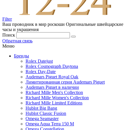
Filter
Ваш проводник в мир роскоши
Оригинальные швейцарские
часы и украшения
Поиск
Обратная связь
Меню
Бренды
Rolex Datejust
Rolex Cosmograph Daytona
Rolex Day-Date
Audemars Piguet Royal Oak
Лимитированная серия Audemars Piguet
Audemars Piguet в наличии
Richard Mille Men's Collection
Richard Mille Women's Collection
Richard Mille Limited Editions
Hublot Big Bang
Hublot Classic Fusion
Omega Seamaster
Omega Aqua Terra 150 M
Omega Constellation