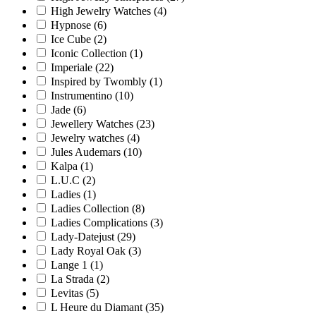
High Jewelry Watches
(4)
Hypnose
(6)
Ice Cube
(2)
Iconic Collection
(1)
Imperiale
(22)
Inspired by Twombly
(1)
Instrumentino
(10)
Jade
(6)
Jewellery Watches
(23)
Jewelry watches
(4)
Jules Audemars
(10)
Kalpa
(1)
L.U.C
(2)
Ladies
(1)
Ladies Collection
(8)
Ladies Complications
(3)
Lady-Datejust
(29)
Lady Royal Oak
(3)
Lange 1
(1)
La Strada
(2)
Levitas
(5)
L Heure du Diamant
(35)