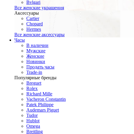
Bvlgari
Все женские украшения
Аксессуары
Cartier
Chopard
Hermes
Все женские аксессуары
Часы
В наличии
Мужские
Женские
Новинки
Продать часы
Trade-in
Популярные бренды
Breguet
Rolex
Richard Mille
Vacheron Constantin
Patek Philippe
Audemars Piguet
Tudor
Hublot
Omega
Breitling