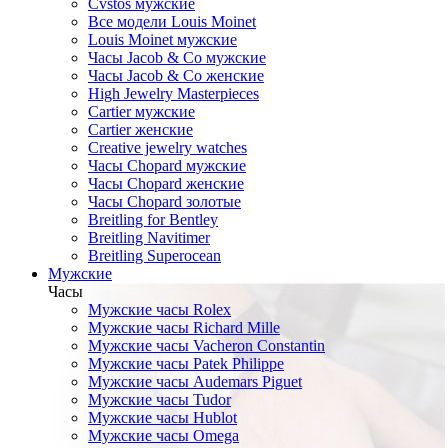
Cvstos мужские
Все модели Louis Moinet
Louis Moinet мужские
Часы Jacob & Co мужские
Часы Jacob & Co женские
High Jewelry Masterpieces
Cartier мужские
Cartier женские
Creative jewelry watches
Часы Chopard мужские
Часы Сhopard женские
Часы Сhopard золотые
Breitling for Bentley
Breitling Navitimer
Breitling Superocean
Мужские
Часы
Мужские часы Rolex
Мужские часы Richard Mille
Мужские часы Vacheron Constantin
Мужские часы Patek Philippe
Мужские часы Audemars Piguet
Мужские часы Tudor
Мужские часы Hublot
Мужские часы Omega