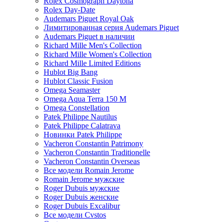
Rolex Cosmograph Daytona
Rolex Day-Date
Audemars Piguet Royal Oak
Лимитированная серия Audemars Piguet
Audemars Piguet в наличии
Richard Mille Men's Collection
Richard Mille Women's Collection
Richard Mille Limited Editions
Hublot Big Bang
Hublot Classic Fusion
Omega Seamaster
Omega Aqua Terra 150 M
Omega Constellation
Patek Philippe Nautilus
Patek Philippe Calatrava
Новинки Patek Philippe
Vacheron Constantin Patrimony
Vacheron Constantin Traditionelle
Vacheron Constantin Overseas
Все модели Romain Jerome
Romain Jerome мужские
Roger Dubuis мужские
Roger Dubuis женские
Roger Dubuis Excalibur
Все модели Cvstos