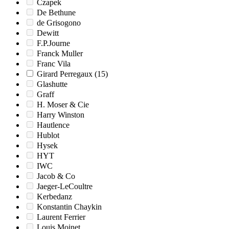
Czapek
De Bethune
de Grisogono
Dewitt
F.P.Journe
Franck Muller
Franc Vila
Girard Perregaux
(15)
Glashutte
Graff
H. Moser & Cie
Harry Winston
Hautlence
Hublot
Hysek
HYT
IWC
Jacob & Co
Jaeger-LeCoultre
Kerbedanz
Konstantin Chaykin
Laurent Ferrier
Louis Moinet