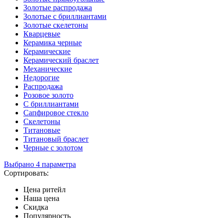
Золотые распродажа
Золотые с бриллиантами
Золотые скелетоны
Кварцевые
Керамика черные
Керамические
Керамический браслет
Механические
Недорогие
Распродажа
Розовое золото
С бриллиантами
Сапфировое стекло
Скелетоны
Титановые
Титановый браслет
Черные с золотом
Выбрано 4 параметра
Сортировать:
Цена ритейл
Наша цена
Скидка
Популярность