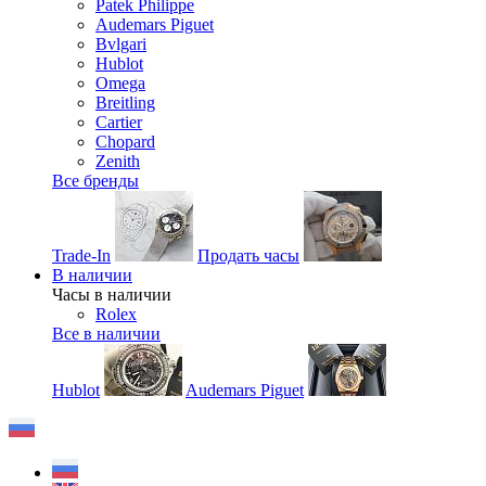
Patek Philippe
Audemars Piguet
Bvlgari
Hublot
Omega
Breitling
Cartier
Chopard
Zenith
Все бренды
Trade-In
Продать часы
В наличии
Часы в наличии
Rolex
Все в наличии
Hublot
Audemars Piguet