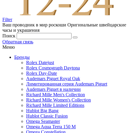
Filter
Ваш проводник в мир роскоши
Оригинальные швейцарские
часы и украшения
Поиск
Обратная связь
Меню
Бренды
Rolex Datejust
Rolex Cosmograph Daytona
Rolex Day-Date
Audemars Piguet Royal Oak
Лимитированная серия Audemars Piguet
Audemars Piguet в наличии
Richard Mille Men's Collection
Richard Mille Women's Collection
Richard Mille Limited Editions
Hublot Big Bang
Hublot Classic Fusion
Omega Seamaster
Omega Aqua Terra 150 M
Omega Constellation