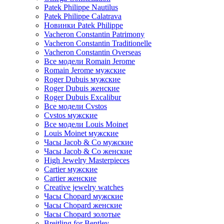
Patek Philippe Nautilus
Patek Philippe Calatrava
Новинки Patek Philippe
Vacheron Constantin Patrimony
Vacheron Constantin Traditionelle
Vacheron Constantin Overseas
Все модели Romain Jerome
Romain Jerome мужские
Roger Dubuis мужские
Roger Dubuis женские
Roger Dubuis Excalibur
Все модели Cvstos
Cvstos мужские
Все модели Louis Moinet
Louis Moinet мужские
Часы Jacob & Co мужские
Часы Jacob & Co женские
High Jewelry Masterpieces
Cartier мужские
Cartier женские
Creative jewelry watches
Часы Chopard мужские
Часы Сhopard женские
Часы Сhopard золотые
Breitling for Bentley