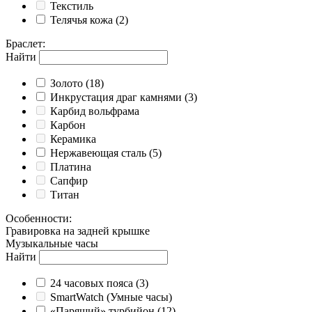
Текстиль
Телячья кожа
(2)
Браслет
:
Найти
Золото
(18)
Инкрустация драг камнями
(3)
Карбид вольфрама
Карбон
Керамика
Нержавеющая сталь
(5)
Платина
Сапфир
Титан
Особенности
:
Гравировка на задней крышке
Музыкальные часы
Найти
24 часовых пояса
(3)
SmartWatch (Умные часы)
«Парящий» турбийон
(12)