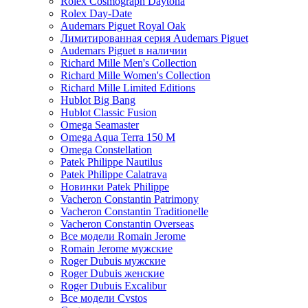
Rolex Cosmograph Daytona
Rolex Day-Date
Audemars Piguet Royal Oak
Лимитированная серия Audemars Piguet
Audemars Piguet в наличии
Richard Mille Men's Collection
Richard Mille Women's Collection
Richard Mille Limited Editions
Hublot Big Bang
Hublot Classic Fusion
Omega Seamaster
Omega Aqua Terra 150 M
Omega Constellation
Patek Philippe Nautilus
Patek Philippe Calatrava
Новинки Patek Philippe
Vacheron Constantin Patrimony
Vacheron Constantin Traditionelle
Vacheron Constantin Overseas
Все модели Romain Jerome
Romain Jerome мужские
Roger Dubuis мужские
Roger Dubuis женские
Roger Dubuis Excalibur
Все модели Cvstos