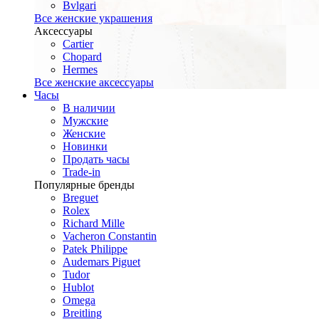
Bvlgari
Все женские украшения
Аксессуары
Cartier
Chopard
Hermes
Все женские аксессуары
Часы
В наличии
Мужские
Женские
Новинки
Продать часы
Trade-in
Популярные бренды
Breguet
Rolex
Richard Mille
Vacheron Constantin
Patek Philippe
Audemars Piguet
Tudor
Hublot
Omega
Breitling