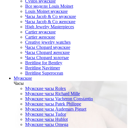
Cvstos мужские
Все модели Louis Moinet
Louis Moinet мужские
Часы Jacob & Co мужские
Часы Jacob & Co женские
High Jewelry Masterpieces
Cartier мужские
Cartier женские
Creative jewelry watches
Часы Chopard мужские
Часы Сhopard женские
Часы Сhopard золотые
Breitling for Bentley
Breitling Navitimer
Breitling Superocean
Мужские
Часы
Мужские часы Rolex
Мужские часы Richard Mille
Мужские часы Vacheron Constantin
Мужские часы Patek Philippe
Мужские часы Audemars Piguet
Мужские часы Tudor
Мужские часы Hublot
Мужские часы Omega